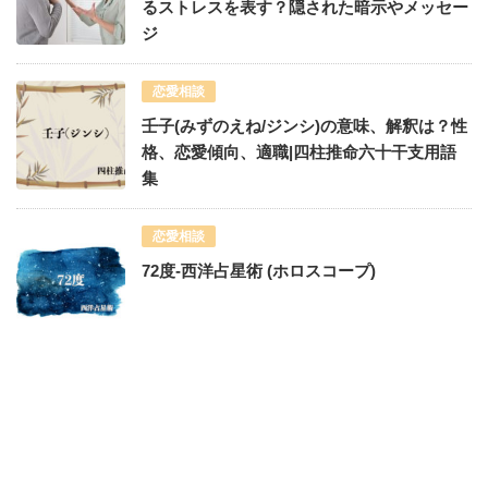
るストレスを表す？隠された暗示やメッセー
ジ
恋愛相談
壬子(みずのえね/ジンシ)の意味、解釈は？性
格、恋愛傾向、適職|四柱推命六十干支用語
集
恋愛相談
72度-西洋占星術 (ホロスコープ)