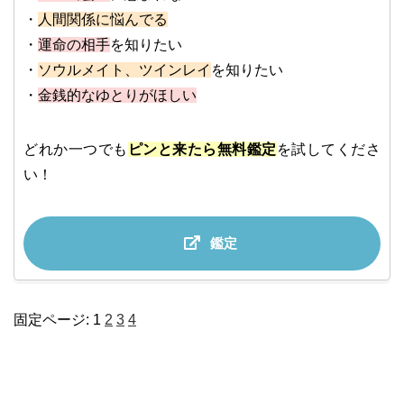
・
人間関係に悩んでる
・
運命の相手
を知りたい
・
ソウルメイト、ツインレイ
を知りたい
・
金銭的なゆとりがほしい
どれか一つでも
ピンと来たら無料鑑定
を試してくださ
い！
鑑定
固定ページ:
1
2
3
4