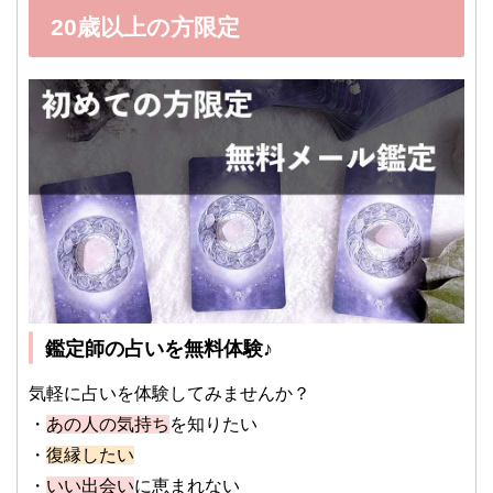
20歳以上の方限定
鑑定師の占いを無料体験♪
気軽に占いを体験してみませんか？
・
あの人の気持ち
を知りたい
・
復縁したい
・
いい出会い
に恵まれない