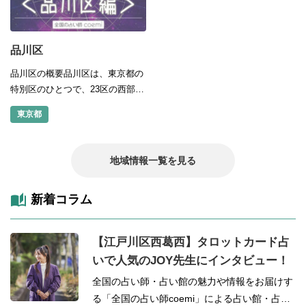
品川区
品川区の概要品川区は、東京都の
特別区のひとつで、23区の西部に
位置しています。東京湾に面した
東京都
臨海部と、山の手に連なる台地か
らなる区です。奈良・平安時代に
は、京都と国府の中継地点として
地域情報一覧を見る
機能し...
新着コラム
【江戸川区西葛西】タロットカード占
いで人気のJOY先生にインタビュー！
全国の占い師・占い館の魅力や情報をお届けす
る「全国の占い師coemi」による占い館・占い