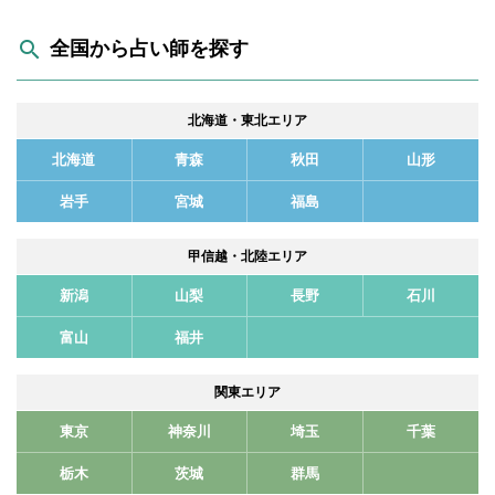
全国から占い師を探す
北海道・東北エリア
北海道
青森
秋田
山形
岩手
宮城
福島
甲信越・北陸エリア
新潟
山梨
長野
石川
富山
福井
関東エリア
東京
神奈川
埼玉
千葉
栃木
茨城
群馬