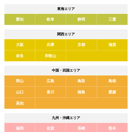
東海エリア
愛知
岐阜
静岡
三重
関西エリア
大阪
兵庫
京都
滋賀
奈良
和歌山
中国・四国エリア
岡山
広島
鳥取
島根
山口
香川
徳島
愛媛
高知
九州・沖縄エリア
福岡
佐賀
長崎
熊本