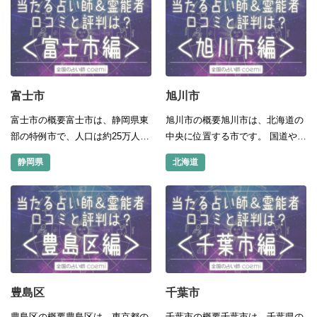
地には葛西臨海公園、葛西臨海水
の人口は三重県最大となっていま
族園が...
す。 また、外国...
富士市
旭川市
富士市の概要富士市は、静岡県東
旭川市の概要旭川市は、北海道の
部の特例市で、人口は約25万人を
中央に位置する市です。 国道や鉄
有しています。 富士山の南側に位
道の起点となり、高速道路や空港
静岡県
北海道
置することから、地元の人達から
などの整備がされています。 北海
は「岳南地域」「富士都市圏」と
道の文化、政治、経済、産業の中
呼ばれることもあります。 戦前ま
心都市であり、物流の拠点にもな
では、沼津市と...
って...
豊島区
千葉市
豊島区の概要豊島区は、東京都の
千葉市の概要千葉市は、千葉県の