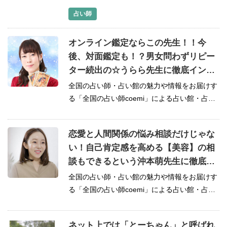
師特集インタ...
占い師
オンライン鑑定ならこの先生！！今
後、対面鑑定も！？男女問わずリピー
ター続出の☆うらら先生に徹底インタ
ビュー！
全国の占い師・占い館の魅力や情報をお届けす
る「全国の占い師coemi」による占い館・占い
師特集インタ...
恋愛と人間関係の悩み相談だけじゃな
い！自己肯定感を高める【美容】の相
談もできるという沖本萌先生に徹底イ
ンタビュー！
全国の占い師・占い館の魅力や情報をお届けす
る「全国の占い師coemi」による占い館・占い
師特集インタ...
ネット上では「とーちゃん」と呼ばれ