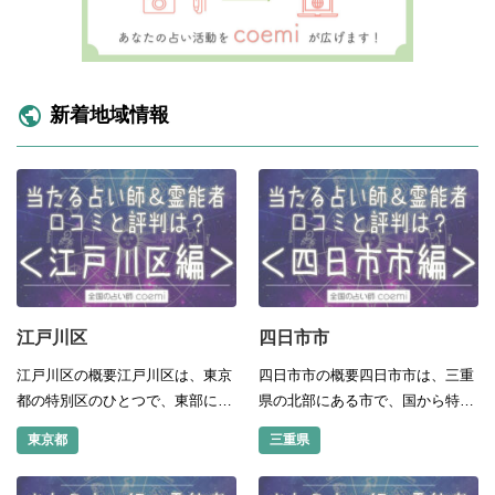
新着地域情報
江戸川区
四日市市
江戸川区の概要江戸川区は、東京
四日市市の概要四日市市は、三重
都の特別区のひとつで、東部に位
県の北部にある市で、国から特例
置する区です。 東端には、江戸川
市、保健所政令市の指定を受けて
東京都
三重県
が流れ、千葉県に隣接していま
います。 三重県の県庁所在地であ
す。 南部は大半が埋立地で、埋立
る津市より人口が多く、約31万人