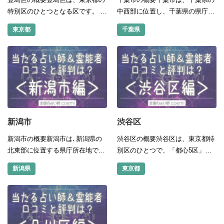
特別区のひとつとなる区です。 都
中西部に位置し、千葉県の県庁所
心部の「池袋」「新宿」「渋谷」
在地となっています。 昼夜間人口
東京都
千葉県
「銀座」といった、4大繁華街の
比率は、97.5％です。 東京駅から
一つである「池袋」を持つ区であ
快速で約40分となっています。
り、池袋駅を中心に副都心として
東京のベッドタウンとして...
栄えていま...
新潟市
渋谷区
新潟市の概要新潟市は､新潟県の
渋谷区の概要渋谷区は、東京都特
北東部に位置する県庁所在地で
別区のひとつで、「都心5区」に
す。 北陸、甲信越地方の中では、
数えられています。 都心5区に
新潟県
東京都
最大の人口約82万人を有する政令
は、渋谷区のほかに、千代田区、
指定都市です。 日本海に面する市
中央区、港区、新宿区がありま
で、政令指定都市に指定されてい
す。 都心にありながら、明治神宮
るの...
や、代々...