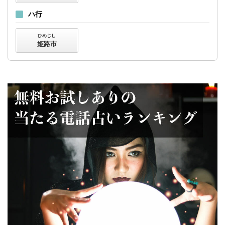
ハ行
ひめじし
姫路市