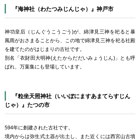
『海神社（わたつみじんじゃ）』神戸市
神功皇后（じんぐうこうごう)が、綿津見三神を祀ると暴
風雨がおさまることから、この地で綿津見三神を祀る社殿
を建てたのがはじまりの古社です。
別名「衣財田大明神(えたからだだいみょうじん)」とも呼
ばれ、万葉集にも登場しています。
『粒坐天照神社（いいぼにますあまてらすじん
じゃ）』たつの市
594年に創建された古社です。
境内からは弥生式土器が出土し、また近くには西宮山古墳