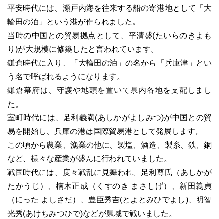
平安時代には、瀬戸内海を往来する船の寄港地として「大
輪田の泊」という港が作られました。
当時の中国との貿易拠点として、平清盛(たいらのきよも
り)が大規模に修築したと言われています。
鎌倉時代に入り、「大輪田の泊」の名から「兵庫津」とい
う名で呼ばれるようになります。
鎌倉幕府は、守護や地頭を置いて県内各地を支配しまし
た。
室町時代には、足利義満(あしかがよしみつ)が中国との貿
易を開始し、兵庫の港は国際貿易港として発展します。
この頃から農業、漁業の他に、製塩、酒造、製糸、鉄、銅
など、様々な産業が盛んに行われていました。
戦国時代には、度々戦乱に見舞われ、足利尊氏（あしかが
たかうじ）、楠木正成（くすのき まさしげ）、新田義貞
（にった よしさだ）、豊臣秀吉(とよとみひでよし)、明智
光秀(あけちみつひで)などが県域で戦いました。