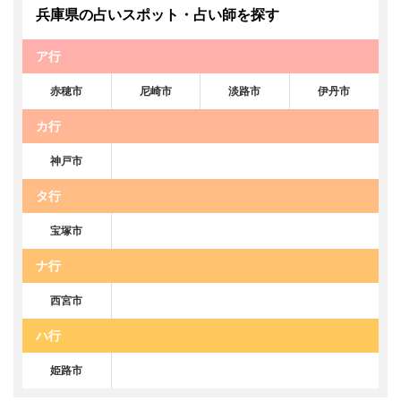
兵庫県の占いスポット・占い師を探す
ア行
赤穂市
尼崎市
淡路市
伊丹市
カ行
神戸市
タ行
宝塚市
ナ行
西宮市
ハ行
姫路市