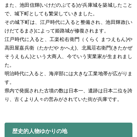
また、池田信輝(いけだのぶてる)が兵庫城を築城したこと
で、城下町としても繁栄していきました。
その城下町は、江戸時代に入ると整備され、池田輝政(い
けだてるまさ)によって姫路城が修復されます。
江戸時代に入ると、工楽松右衛門（くらく まつえもん)や
高田屋嘉兵衛（たかだや かへえ)、北風荘右衛門(きたかぜ
そうえもん)という大商人、今でいう実業家が生まれまし
た。
明治時代に入ると、海岸部には大きな工業地帯が広がりま
す。
県内で発掘された古墳の数は日本一、遺跡は日本二位を誇
り、古くより人々の営みがされていた街が兵庫です。
歴史的人物ゆかりの地