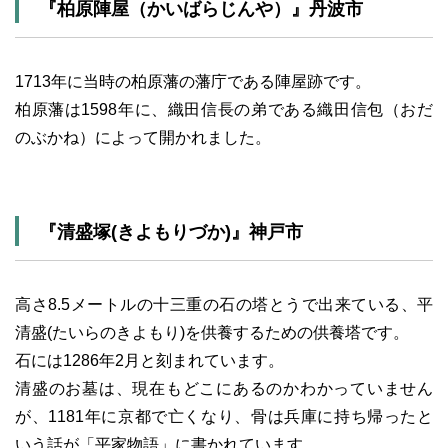
『柏原陣屋（かいばらじんや）』丹波市
1713年に当時の柏原藩の藩庁である陣屋跡です。
柏原藩は1598年に、織田信長の弟である織田信包（おだ
のぶかね）によって開かれました。
『清盛塚(きよもりづか)』神戸市
高さ8.5メートルの十三重の石の塔とうで出来ている、平
清盛(たいらのきよもり)を供養するための供養塔です。
石には1286年2月と刻まれています。
清盛のお墓は、現在もどこにあるのかわかっていません
が、1181年に京都で亡くなり、骨は兵庫に持ち帰ったと
いう話が「平家物語」に書かれています。