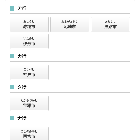
ア行
あこうし
あまがさきし
あわじし
赤穂市
尼崎市
淡路市
いたみし
伊丹市
カ行
こうべし
神戸市
タ行
たからづかし
宝塚市
ナ行
にしのみやし
西宮市