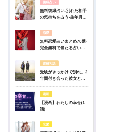
復縁占い
無料復縁占い-別れた相手
の気持ちを占う-生年月日
占い
恋愛
無料恋愛占いまとめ70選-
完全無料で当たる占いだ
けを公開！
復縁相談
受験がきっかけで別れ。2
年間付き合った彼女と復
縁出来ますか？-公開鑑定-
無料占い
漫画
【漫画】わたしの幸せ(1
話)
恋愛