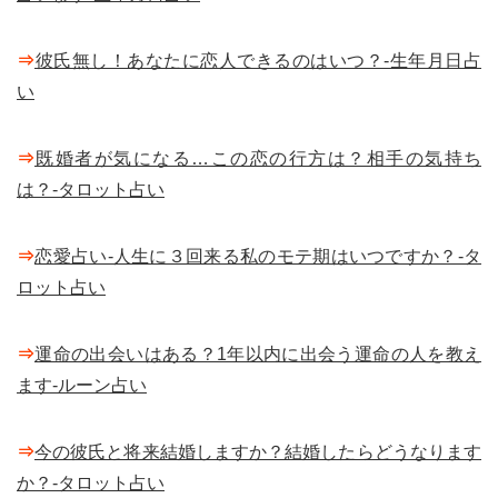
⇒
彼氏無し！あなたに恋人できるのはいつ？-生年月日占
い
⇒
既婚者が気になる…この恋の行方は？相手の気持ち
は？-タロット占い
⇒
恋愛占い-人生に３回来る私のモテ期はいつですか？-タ
ロット占い
⇒
運命の出会いはある？1年以内に出会う運命の人を教え
ます-ルーン占い
⇒
今の彼氏と将来結婚しますか？結婚したらどうなります
か？-タロット占い