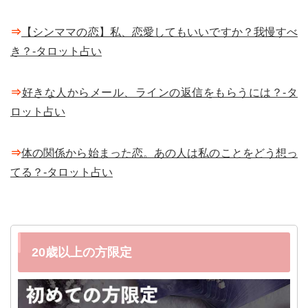
⇒
【シンママの恋】私、恋愛してもいいですか？我慢すべ
き？-タロット占い
⇒
好きな人からメール、ラインの返信をもらうには？-タ
ロット占い
⇒
体の関係から始まった恋。あの人は私のことをどう想っ
てる？-タロット占い
20歳以上の方限定