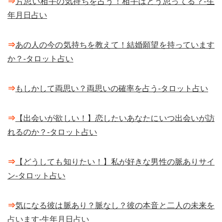
⇒
片思い相手の気持ちを占う！相手はどう思ってる？-生
年月日占い
⇒
あの人の今の気持ちを教えて！結婚願望を持っています
か？-タロット占い
⇒
もしかして両思い？両思いの確率を占う-タロット占い
⇒
【出会いが欲しい！】恋したいあなたにいつ出会いが訪
れるのか？-タロット占い
⇒
【どうしても知りたい！】私が好きな男性の脈ありサイ
ン-タロット占い
⇒
気になる彼は脈あり？脈なし？彼の本音と二人の未来を
占います-生年月日占い