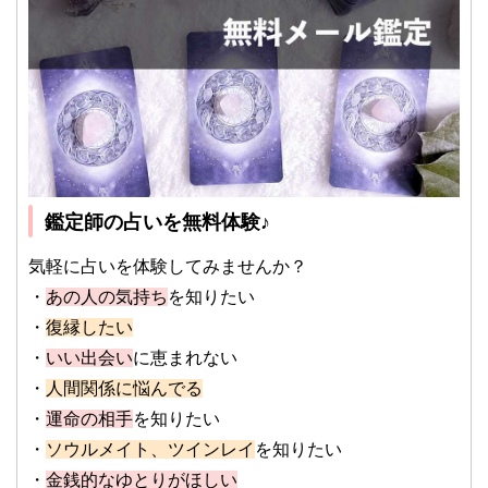
鑑定師の占いを無料体験♪
気軽に占いを体験してみませんか？
・
あの人の気持ち
を知りたい
・
復縁したい
・
いい出会い
に恵まれない
・
人間関係に悩んでる
・
運命の相手
を知りたい
・
ソウルメイト、ツインレイ
を知りたい
・
金銭的なゆとりがほしい