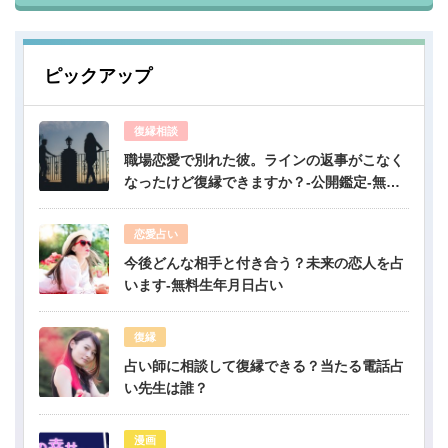
ピックアップ
復縁相談
職場恋愛で別れた彼。ラインの返事がこなく
なったけど復縁できますか？-公開鑑定-無料
占い
恋愛占い
今後どんな相手と付き合う？未来の恋人を占
います-無料生年月日占い
復縁
占い師に相談して復縁できる？当たる電話占
い先生は誰？
漫画