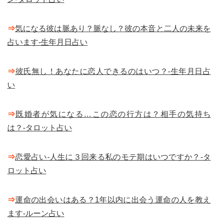
⇒
気になる彼は脈あり？脈なし？彼の本音と二人の未来を
占います-生年月日占い
⇒
彼氏無し！あなたに恋人できるのはいつ？-生年月日占
い
⇒
既婚者が気になる…この恋の行方は？相手の気持ち
は？-タロット占い
⇒
恋愛占い-人生に３回来る私のモテ期はいつですか？-タ
ロット占い
⇒
運命の出会いはある？1年以内に出会う運命の人を教え
ます-ルーン占い