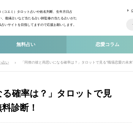
mi（コエミ）タロット占いや姓名判断、生年月日占
い、復縁占いなど当たる占い師監修の当たる占いがた
o1占いサイトを目指してますので応援お願いします。
無料占い
恋愛コラム
い占い
「同僚の彼と両思いになる確率は？」タロットで見る“職場恋愛の未来
なる確率は？」タロットで見
無料診断！