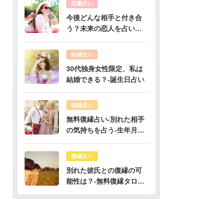
恋愛占い
今後どんな相手と付き合
う？未来の恋人を占いま
す-無料生年月日占い
結婚占い
30代独身女性限定、私は
結婚できる？-誕生日占い
復縁占い
無料復縁占い-別れた相手
の気持ちを占う-生年月日
占い
復縁占い
別れた彼氏との復縁の可
能性は？-無料復縁タロッ
ト占い