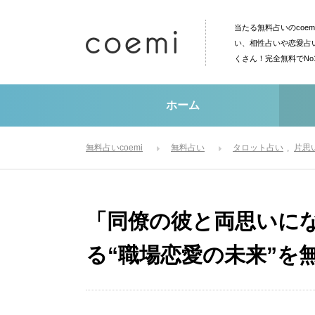
当たる無料占いのcoe
い、相性占いや恋愛占
くさん！完全無料でN
ホーム
無料占いcoemi
無料占い
タロット占い
片思
「同僚の彼と両思いに
る“職場恋愛の未来”を