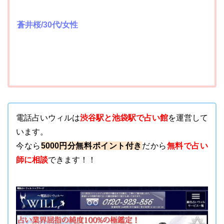
蒼井桜/30代/女性
電話占いウィルは
渋谷駅と池袋駅で占い館
を運営して
います。
今なら
5000円分無料ポイント付き
だから
無料で占い
師に相談
できます！！