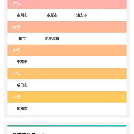
ア行
市川市
市原市
浦安市
カ行
柏市
木更津市
タ行
千葉市
ナ行
成田市
ハ行
船橋市