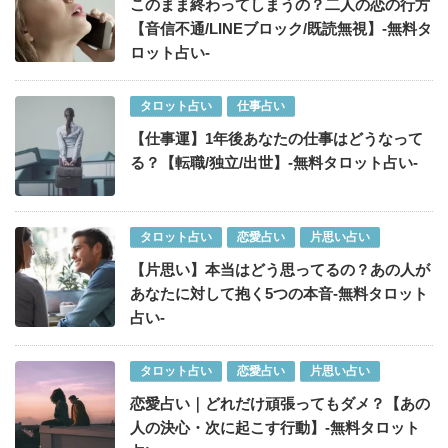
このまま終わってしまうの？二人の恋の行方
【音信不通/LINEブロック/既読無視】-無料タ
ロット占い-
タロット占い
仕事占い
【仕事運】1年後あなたの仕事はどうなって
る？【転職/独立/出世】-無料タロット占い-
タロット占い
恋愛占い
片思い占い
【片思い】本当はどう思ってるの？あの人が
あなたに対して抱く5つの本音-無料タロット
占い-
タロット占い
恋愛占い
片思い占い
恋愛占い｜どれだけ頑張ってもダメ？【あの
人の決心・次に起こす行動】-無料タロット