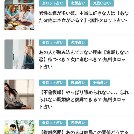
タロット占い
恋愛占い
片思い占い
異性友達が多い彼。本当に好きな人は【あな
たor他に本命がいる？】-無料タロット占い-
タロット占い
恋愛占い
あの人が踏み込んでこない理由【進展しない
恋】待つべき？次に進むべき？-無料タロッ
ト占い-
タロット占い
復縁占い
不倫占い
【不倫復縁】やっぱり諦められない…。忘れ
られない既婚彼と復縁できる？-無料タロッ
ト占い-
タロット占い
恋愛占い
【複雑恋愛】あの人は結局この関係どうする