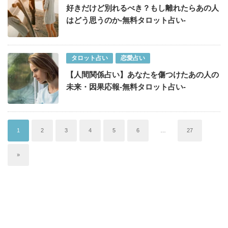
好きだけど別れるべき？もし離れたらあの人
はどう思うのか-無料タロット占い-
タロット占い
恋愛占い
【人間関係占い】あなたを傷つけたあの人の
未来・因果応報-無料タロット占い-
1
2
3
4
5
6
…
27
»