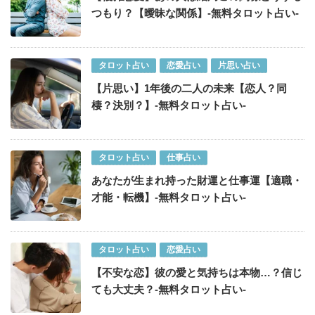
つもり？【曖昧な関係】-無料タロット占い-
タロット占い
恋愛占い
片思い占い
【片思い】1年後の二人の未来【恋人？同
棲？決別？】-無料タロット占い-
タロット占い
仕事占い
あなたが生まれ持った財運と仕事運【適職・
才能・転機】-無料タロット占い-
タロット占い
恋愛占い
【不安な恋】彼の愛と気持ちは本物…？信じ
ても大丈夫？-無料タロット占い-