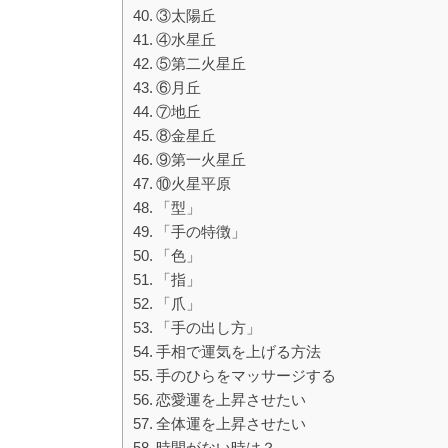
③太陽丘
④水星丘
⑤第二火星丘
⑥月丘
⑦地丘
⑧金星丘
⑨第一火星丘
⑩火星平原
「型」
「手の特徴」
「色」
「指」
「爪」
「手の出し方」
手相で運気を上げる方法
手のひらをマッサージする
恋愛運を上昇させたい
全体運を上昇させたい
時間がない時は？