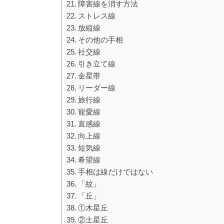
障害線を消す方法
ストレス線
放縦線
その他の手相
社交線
引き立て線
金星帯
リーダー線
旅行線
寵愛線
直感線
向上線
短気線
希望線
手相は線だけではない
「紋」
「丘」
①木星丘
②土星丘