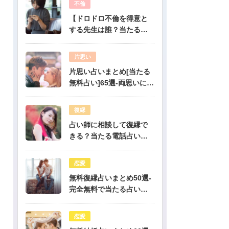
不倫
【ドロドロ不倫を得意と
する先生は誰？当たる電
話占いはどこ？】
片思い
片思い占いまとめ[当たる
無料占い]65選-両思いにな
りたい人必見！驚くほど
当たる片思い占い
復縁
占い師に相談して復縁で
きる？当たる電話占い先
生は誰？
恋愛
無料復縁占いまとめ50選-
完全無料で当たる占いだ
けを公開！
恋愛