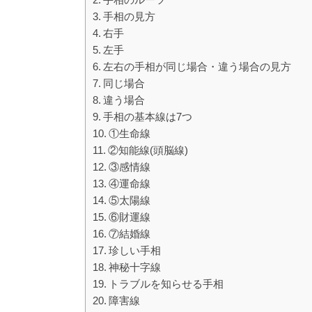
手相の見方
右手
左手
左右の手相が同じ場合・違う場合の見方
同じ場合
違う場合
手相の基本線は7つ
①生命線
②知能線(頭脳線)
③感情線
④運命線
⑤太陽線
⑥財運線
⑦結婚線
珍しい手相
神秘十字線
トラブルを知らせる手相
障害線