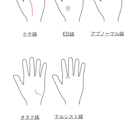
アブノーマル線
ケチ線
ED線
ナルシスト線
オタク線