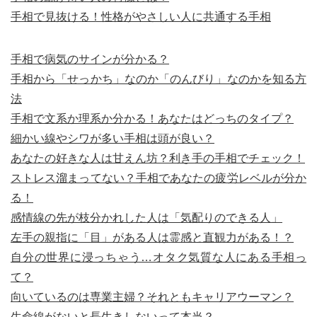
手相で見抜ける！性格がやさしい人に共通する手相
手相で病気のサインが分かる？
手相から「せっかち」なのか「のんびり」なのかを知る方
法
手相で文系か理系か分かる！あなたはどっちのタイプ？
細かい線やシワが多い手相は頭が良い？
あなたの好きな人は甘えん坊？利き手の手相でチェック！
ストレス溜まってない？手相であなたの疲労レベルが分か
る！
感情線の先が枝分かれした人は「気配りのできる人」
左手の親指に「目」がある人は霊感と直観力がある！？
自分の世界に浸っちゃう…オタク気質な人にある手相っ
て？
向いているのは専業主婦？それともキャリアウーマン？
生命線がないと長生きしないって本当？