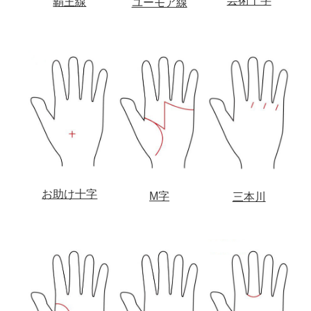
芸術十字
覇王線
ユーモア線
お助け十字
M字
三本川