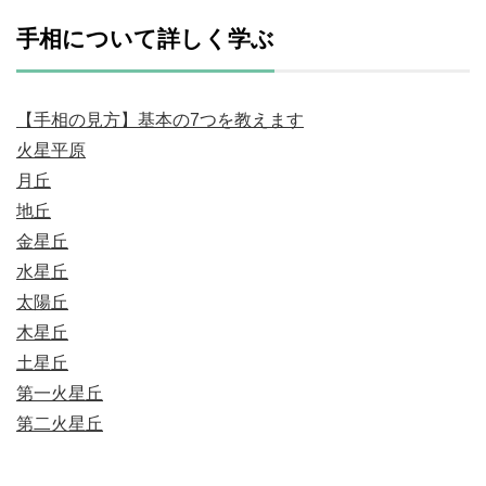
手相について詳しく学ぶ
【手相の見方】基本の7つを教えます
火星平原
月丘
地丘
金星丘
水星丘
太陽丘
木星丘
土星丘
第一火星丘
第二火星丘