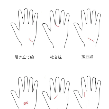
旅行線
社交線
引き立て線