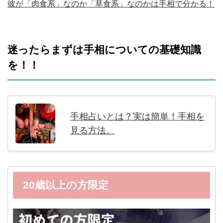
彼が「肉食系」なのか「草食系」なのかは手相で分かる！
迷ったらまずは手相についての基礎知識
を！！
手相占いとは？実は簡単！手相を
見る方法。
20歳以上の方限定