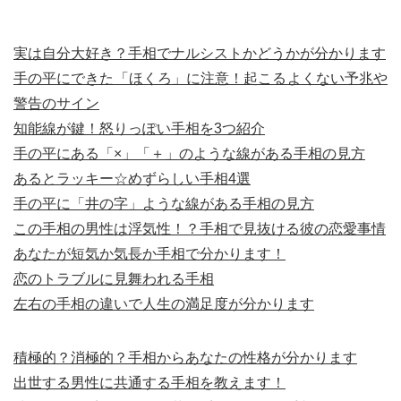
実は自分大好き？手相でナルシストかどうかが分かります
手の平にできた「ほくろ」に注意！起こるよくない予兆や
警告のサイン
知能線が鍵！怒りっぽい手相を3つ紹介
手の平にある「×」「＋」のような線がある手相の見方
あるとラッキー☆めずらしい手相4選
手の平に「井の字」ような線がある手相の見方
この手相の男性は浮気性！？手相で見抜ける彼の恋愛事情
あなたが短気か気長か手相で分かります！
恋のトラブルに見舞われる手相
左右の手相の違いで人生の満足度が分かります
積極的？消極的？手相からあなたの性格が分かります
出世する男性に共通する手相を教えます！