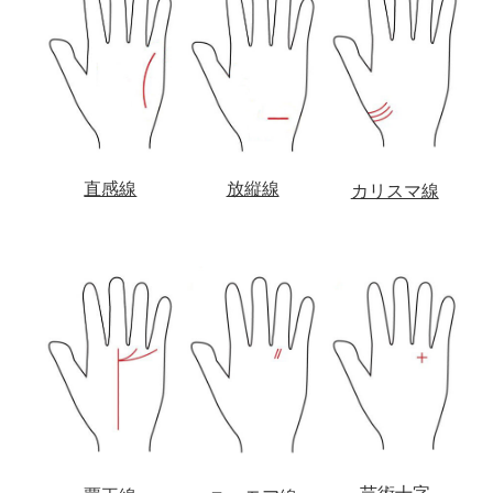
直感線
放縦線
カリスマ線