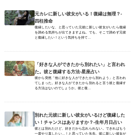
元カレに新しい彼女がいる！復縁は無理？-
四柱推命
復縁したいな、と思っていた元彼に新しい彼女がいたら復縁
を諦める気持ちが出てきますよね。でも、そこで諦めず元彼
と復縁したい！という気持ちを持て…
「好きな人ができたから別れたい」と言われ
た。彼と復縁する方法-星座占い
彼から突然「他に好きな人ができたから別れよう」と言われ
てしまった。好きな人ができたから別れると言う彼と復縁す
る方法はないのでしょうか。彼と復…
別れた元彼に新しい彼女がいるけど復縁した
い！チャンスはありますか？-生年月日占い
彼とは別れたけど、好きだから忘れられない。できればもう
一度やり直したい…！と思っていた矢先、彼に新しい彼女が