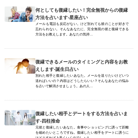
何としても復縁したい！完全無視からの復縁
方法を占います-星座占い
メールも電話も反応がない。けど別れても彼のことが好きで
忘れられない。そんなあなたに、完全無視の彼と復縁できる
方法をお教えします。あなたの気持…
復縁できるメールのタイミングと内容をお教
えします-誕生日占い
別れた相手と復縁したいあなた。メールを送りたいけどいつ
送ればいいの？内容はどうしたらいい？そんなあなたの悩み
を占いで解消させましょう。あの人…
復縁したい相手とデートをする方法を占いま
す-四柱推命
元彼と復縁したいあなた。食事やショッピングに誘って距離
を縮めたいところですね。復縁したい相手をデートに誘うに
はどうすれば上手くいくのでしょう…