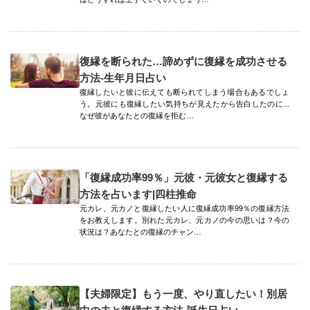
復縁を断られた…諦めずに復縁を成功させる
方法-生年月日占い
復縁したいと彼に伝えても断られてしまう場合もあるでしょ
う。元彼にも復縁したい気持ちが見えたから告白したのに...
なぜ彼があなたとの復縁を拒む…
「復縁成功率99％」元彼・元彼女と復縁する
方法を占います|四柱推命
元カレ、元カノと復縁したい人に復縁成功率99％の復縁方法
をお教えします。別れた元カレ、元カノの今の思いは？今の
状況は？あなたとの復縁のチャン…
【夫婦限定】もう一度、やり直したい！別居