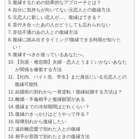
復縁するための効果的なアプローチとは？
自分に気持ちが向いてない元恋人との復縁方法
元恋人に新しい恋人が…。復縁はできる？
昔付き合ったあの人がどうしても忘れられない
音信不通のあの人との復縁方法
復縁に踏み出すタイミング/復縁できる時期が知りた
い！
復縁すべきか迷っているあなたへ。
【別居・倦怠期】夫婦・恋人とうまくいかないあなた
が関係を修復する方法
【社内、バイト先、学生】まだ身近にいる元恋人との
復縁可能性
結婚前の別れから一発逆転！復縁結婚する方法は？
離婚・不倫相手と復縁願望がある
復縁までの冷却期間はどれくらい？
復縁のきっかけはどうやって作る？
喧嘩別れから復縁したい
遠距離恋愛で別れた人との復縁
相手が原因で別れたときの復縁方法