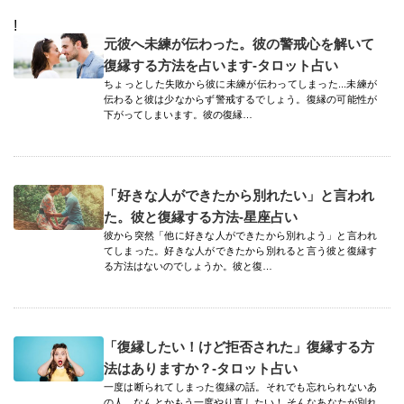
!
元彼へ未練が伝わった。彼の警戒心を解いて
復縁する方法を占います-タロット占い
ちょっとした失敗から彼に未練が伝わってしまった...未練が
伝わると彼は少なからず警戒するでしょう。復縁の可能性が
下がってしまいます。彼の復縁…
「好きな人ができたから別れたい」と言われ
た。彼と復縁する方法-星座占い
彼から突然「他に好きな人ができたから別れよう」と言われ
てしまった。好きな人ができたから別れると言う彼と復縁す
る方法はないのでしょうか。彼と復…
「復縁したい！けど拒否された」復縁する方
法はありますか？-タロット占い
一度は断られてしまった復縁の話。それでも忘れられないあ
の人…なんとかもう一度やり直したい！ そんなあなたが別れ