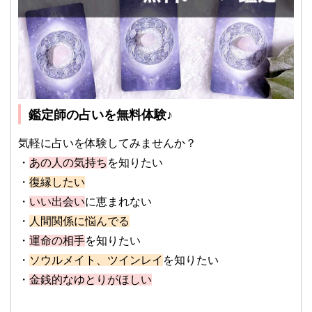
鑑定師の占いを無料体験♪
気軽に占いを体験してみませんか？
・
あの人の気持ち
を知りたい
・
復縁したい
・
いい出会い
に恵まれない
・
人間関係に悩んでる
・
運命の相手
を知りたい
・
ソウルメイト、ツインレイ
を知りたい
・
金銭的なゆとりがほしい