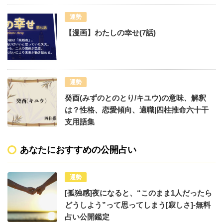
運勢
【漫画】わたしの幸せ(7話)
運勢
癸酉(みずのとのとり/キユウ)の意味、解釈
は？性格、恋愛傾向、適職|四柱推命六十干
支用語集
あなたにおすすめの公開占い
運勢
[孤独感]夜になると、“このまま1人だったら
どうしよう”って思ってしまう[寂しさ]-無料
占い公開鑑定