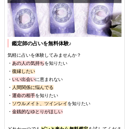
鑑定師の占いを無料体験♪
気軽に占いを体験してみませんか？
・
あの人の気持ち
を知りたい
・
復縁したい
・
いい出会い
に恵まれない
・
人間関係に悩んでる
・
運命の相手
を知りたい
・
ソウルメイト、ツインレイ
を知りたい
・
金銭的なゆとりがほしい
どれか一つでも
ピンと来たら無料鑑定
を試してくださ