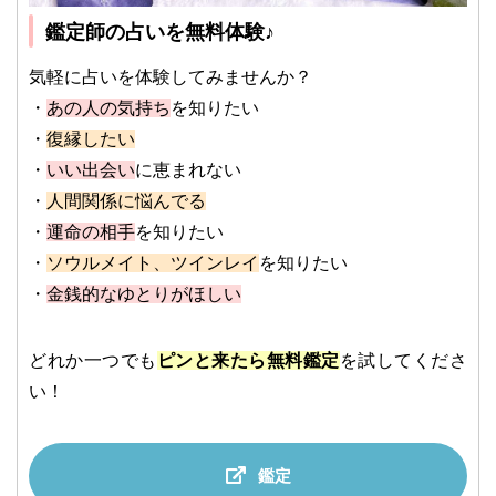
鑑定師の占いを無料体験♪
気軽に占いを体験してみませんか？
・
あの人の気持ち
を知りたい
・
復縁したい
・
いい出会い
に恵まれない
・
人間関係に悩んでる
・
運命の相手
を知りたい
・
ソウルメイト、ツインレイ
を知りたい
・
金銭的なゆとりがほしい
どれか一つでも
ピンと来たら無料鑑定
を試してくださ
い！
鑑定