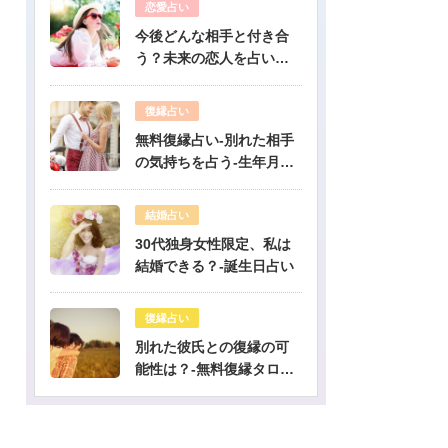
恋愛占い
今後どんな相手と付き合
う？未来の恋人を占いま
す-無料生年月日占い
復縁占い
無料復縁占い-別れた相手
の気持ちを占う-生年月日
占い
結婚占い
30代独身女性限定、私は
結婚できる？-誕生日占い
復縁占い
別れた彼氏との復縁の可
能性は？-無料復縁タロッ
ト占い