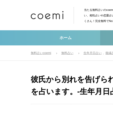
当たる無料占いのcoe
い、相性占いや恋愛占
くさん！完全無料でN
ホーム
無料占いcoemi
無料占い
生年月日占い
復縁
彼氏から別れを告げら
を占います。-生年月日