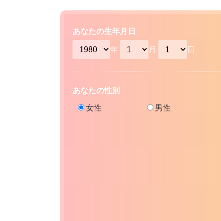
あなたの生年月日
年
月
日
あなたの性別
女性
男性