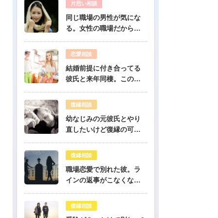
片思い相談
同じ職場の男性が気にな
る。女性の職場だから人
気のある彼だけど、彼は
私のこと好き？-公開鑑定-
恋愛相談
無料占い
結婚前提に付き合ってる
彼氏と来年同棲。このま
まで幸せになれる？-公開
鑑定-無料占い
復縁相談
幼なじみの元彼氏とやり
直したいけど復縁の可能
性は？-公開鑑定-無料占い
復縁相談
職場恋愛で別れた彼。ラ
インの返事がこなくなっ
たけど復縁できますか？-
公開鑑定-無料占い
復縁相談