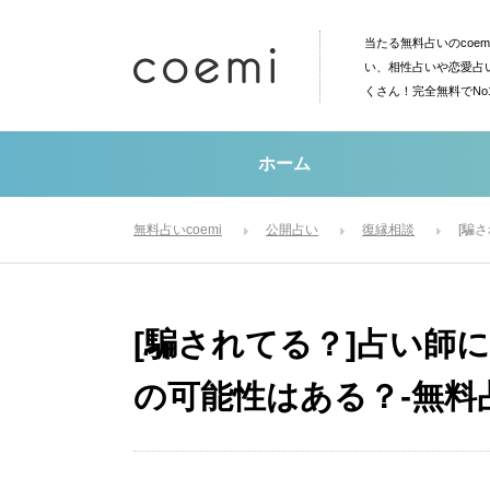
当たる無料占いのcoe
い、相性占いや恋愛占
くさん！完全無料でN
ホーム
無料占いcoemi
公開占い
復縁相談
[騙
[騙されてる？]占い師
の可能性はある？-無料