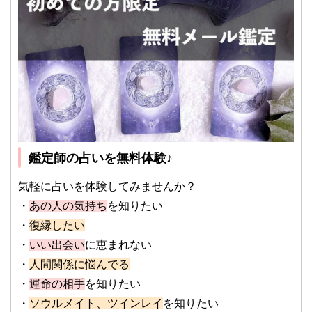
鑑定師の占いを無料体験♪
気軽に占いを体験してみませんか？
・
あの人の気持ち
を知りたい
・
復縁したい
・
いい出会い
に恵まれない
・
人間関係に悩んでる
・
運命の相手
を知りたい
・
ソウルメイト、ツインレイ
を知りたい