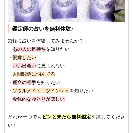
鑑定師の占いを無料体験♪
気軽に占いを体験してみませんか？
・
あの人の気持ち
を知りたい
・
復縁したい
・
いい出会い
に恵まれない
・
人間関係に悩んでる
・
運命の相手
を知りたい
・
ソウルメイト、ツインレイ
を知りたい
・
金銭的なゆとりがほしい
どれか一つでも
ピンと来たら無料鑑定
を試してくださ
い！