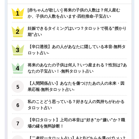
[赤ちゃんが欲しい] 将来の子供の人数は？何人産む
か、子供の人数を占います-四柱推命-子宝占い
妊娠できるタイミングはいつ？タロットで視る“授かり
期”占い
【辛口透視】あの人があなたに隠している本音-無料タ
ロット占い-
将来のあなたの子供は何人？いつ産まれる？性別は?あ
なたの子宝占い！-無料タロット占い
【人間関係占い】あなたを傷つけたあの人の未来・因
果応報-無料タロット占い-
私のことどう思っている？好きな人の気持ちがわかる
タロット占い
【辛口タロット】上司の本音は“好き”か“嫌い”か？職
場の縁を無料診断！
【二者択一タロット占い】AとBどちらを選べばいい？