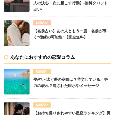
人の決心・次に起こす行動】-無料タロット
占い-
結婚占い
【名前占い】あの人ともう一度…名前が導
く“復縁の可能性”【完全無料】
あなたにおすすめの恋愛コラム
結婚占い
夢占い-泳ぐ夢の意味は？苦労している、努
力の表れ？隠された暗示やメッセージ
結婚占い
【お持ち帰りされやすい星座ランキング】男