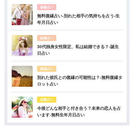
復縁占い
無料復縁占い-別れた相手の気持ちを占う-生
年月日占い
結婚占い
30代独身女性限定、私は結婚できる？-誕生
日占い
復縁占い
別れた彼氏との復縁の可能性は？-無料復縁タ
ロット占い
恋愛占い
今後どんな相手と付き合う？未来の恋人を占
います-無料生年月日占い