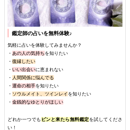
鑑定師の占いを無料体験♪
気軽に占いを体験してみませんか？
・
あの人の気持ち
を知りたい
・
復縁したい
・
いい出会い
に恵まれない
・
人間関係に悩んでる
・
運命の相手
を知りたい
・
ソウルメイト、ツインレイ
を知りたい
・
金銭的なゆとりがほしい
どれか一つでも
ピンと来たら無料鑑定
を試してくださ
い！