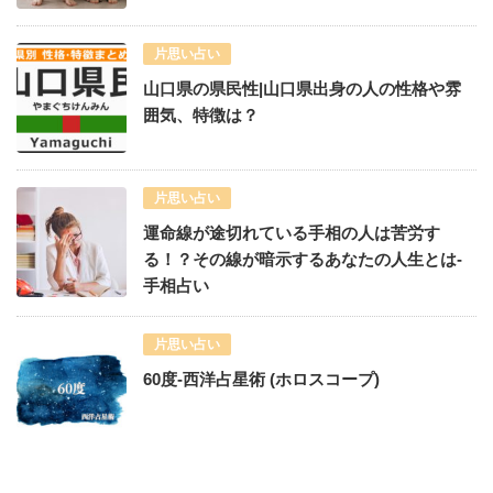
片思い占い
山口県の県民性|山口県出身の人の性格や雰
囲気、特徴は？
片思い占い
運命線が途切れている手相の人は苦労す
る！？その線が暗示するあなたの人生とは-
手相占い
片思い占い
60度-西洋占星術 (ホロスコープ)