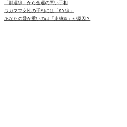
「財運線」から金運の悪い手相
ワガママ女性の手相には「KY線」
あなたの愛が重いのは「束縛線」が原因？