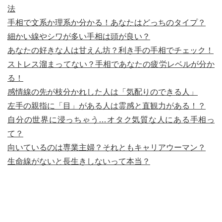
法
手相で文系か理系か分かる！あなたはどっちのタイプ？
細かい線やシワが多い手相は頭が良い？
あなたの好きな人は甘えん坊？利き手の手相でチェック！
ストレス溜まってない？手相であなたの疲労レベルが分か
る！
感情線の先が枝分かれした人は「気配りのできる人」
左手の親指に「目」がある人は霊感と直観力がある！？
自分の世界に浸っちゃう…オタク気質な人にある手相っ
て？
向いているのは専業主婦？それともキャリアウーマン？
生命線がないと長生きしないって本当？