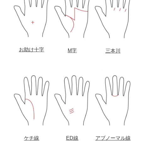
お助け十字
M字
三本川
アブノーマル線
ケチ線
ED線