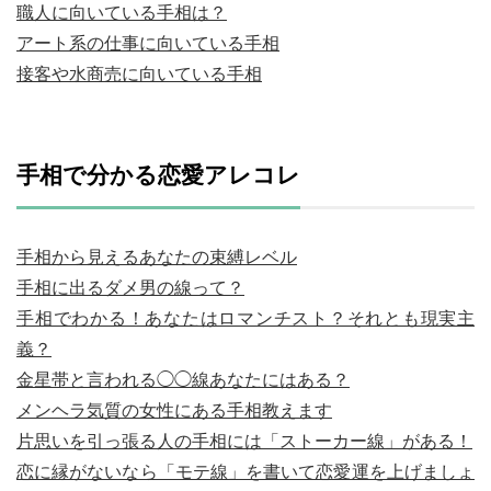
職人に向いている手相は？
アート系の仕事に向いている手相
接客や水商売に向いている手相
手相で分かる恋愛アレコレ
手相から見えるあなたの束縛レベル
手相に出るダメ男の線って？
手相でわかる！あなたはロマンチスト？それとも現実主
義？
金星帯と言われる◯◯線あなたにはある？
メンヘラ気質の女性にある手相教えます
片思いを引っ張る人の手相には「ストーカー線」がある！
恋に縁がないなら「モテ線」を書いて恋愛運を上げましょ