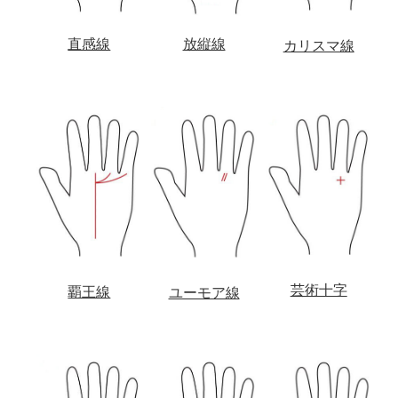
直感線
放縦線
カリスマ線
芸術十字
覇王線
ユーモア線