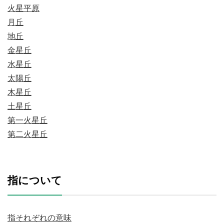
火星平原
月丘
地丘
金星丘
水星丘
太陽丘
木星丘
土星丘
第一火星丘
第二火星丘
指について
指それぞれの意味