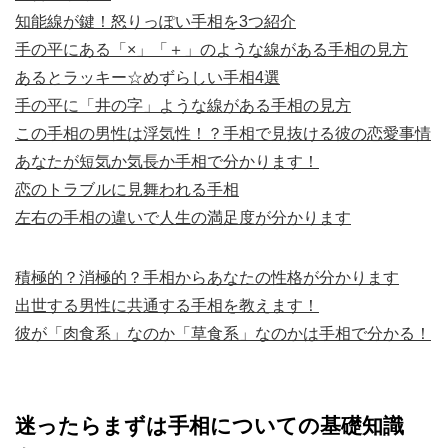
知能線が鍵！怒りっぽい手相を3つ紹介
手の平にある「×」「＋」のような線がある手相の見方
あるとラッキー☆めずらしい手相4選
手の平に「井の字」ような線がある手相の見方
この手相の男性は浮気性！？手相で見抜ける彼の恋愛事情
あなたが短気か気長か手相で分かります！
恋のトラブルに見舞われる手相
左右の手相の違いで人生の満足度が分かります
積極的？消極的？手相からあなたの性格が分かります
出世する男性に共通する手相を教えます！
彼が「肉食系」なのか「草食系」なのかは手相で分かる！
迷ったらまずは手相についての基礎知識