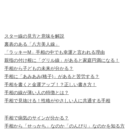
スター線の見方と意味を解説
裏表のある「八方美人線」
「ラッキーM」手相の中でも幸運と言われる理由
親指の付け根に「グリル線」があると家庭円満になる！
手相から子どもの未来が分かる？
手相に「あみあみ(格子)」があると苦労する？
手相を書くと金運アップ！？正しい書き方！
手相の線が薄い人の特徴とは？
手相で見抜ける！性格がやさしい人に共通する手相
手相で病気のサインが分かる？
手相から「せっかち」なのか「のんびり」なのかを知る方