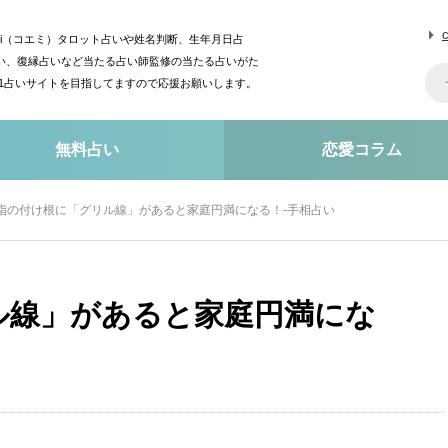
mi（コエミ）タロット占いや姓名判断、生年月日占
い、復縁占いなど当たる占い師監修の当たる占いがた
o1占いサイトを目指してますので応援お願いします。
無料占い
恋愛コラム
指の付け根に「グリル線」があると家庭円満になる！-手相占い
ル線」があると家庭円満にな