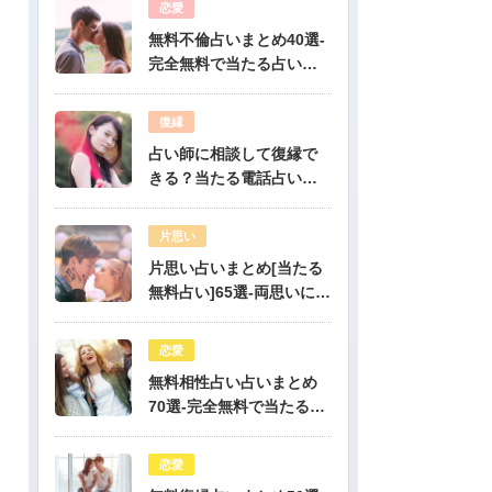
恋愛
無料不倫占いまとめ40選-
完全無料で当たる占いだ
けを公開！
復縁
占い師に相談して復縁で
きる？当たる電話占い先
生は誰？
片思い
片思い占いまとめ[当たる
無料占い]65選-両思いにな
りたい人必見！驚くほど
当たる片思い占い
恋愛
無料相性占い占いまとめ
70選-完全無料で当たる占
いだけを公開！
恋愛