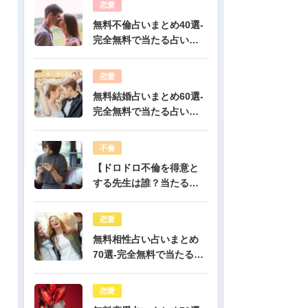
恋愛
無料不倫占いまとめ40選-
完全無料で当たる占いだ
けを公開！
恋愛
無料結婚占いまとめ60選-
完全無料で当たる占いだ
けを公開！
不倫
【ドロドロ不倫を得意と
する先生は誰？当たる電
話占いはどこ？】
恋愛
無料相性占い占いまとめ
70選-完全無料で当たる占
いだけを公開！
恋愛