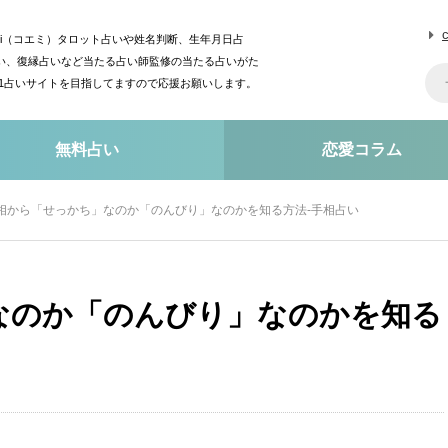
mi（コエミ）タロット占いや姓名判断、生年月日占
い、復縁占いなど当たる占い師監修の当たる占いがた
o1占いサイトを目指してますので応援お願いします。
無料占い
恋愛コラム
相から「せっかち」なのか「のんびり」なのかを知る方法-手相占い
なのか「のんびり」なのかを知る