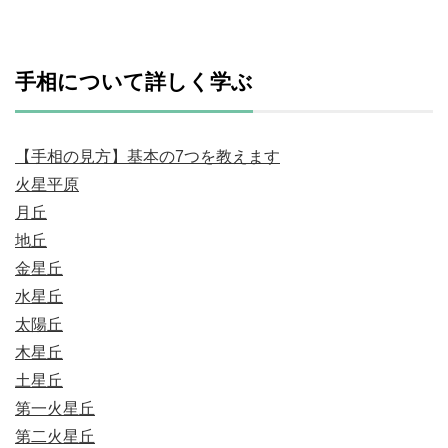
手相について詳しく学ぶ
【手相の見方】基本の7つを教えます
火星平原
月丘
地丘
金星丘
水星丘
太陽丘
木星丘
土星丘
第一火星丘
第二火星丘