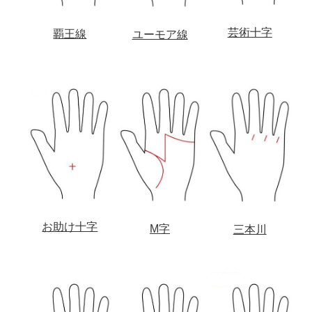
芸術十字
覇王線
ユーモア線
お助け十字
M字
三本川