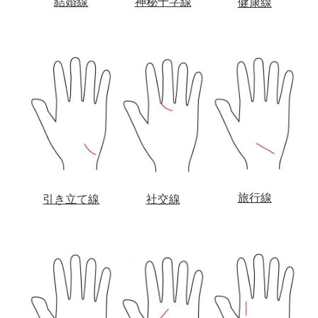
結婚線
神秘十字線
健康線
旅行線
社交線
引き立て線