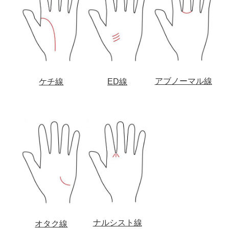
アブノーマル線
ケチ線
ED線
ナルシスト線
オタク線