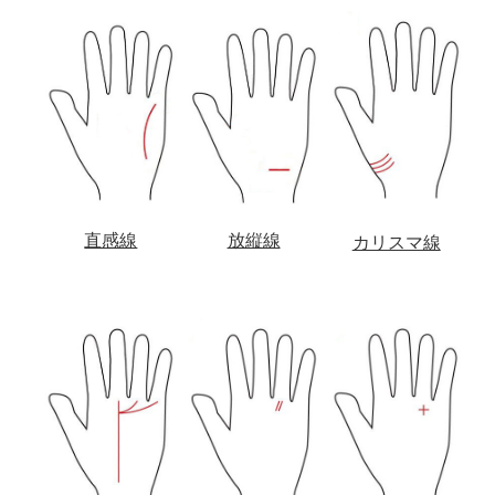
直感線
放縦線
カリスマ線