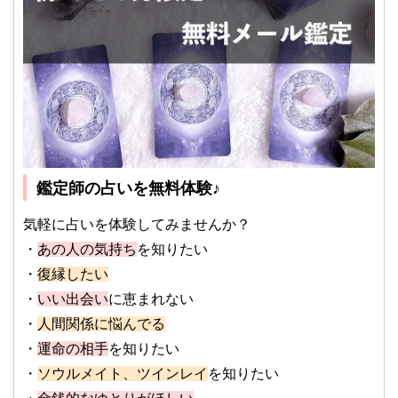
鑑定師の占いを無料体験♪
気軽に占いを体験してみませんか？
・
あの人の気持ち
を知りたい
・
復縁したい
・
いい出会い
に恵まれない
・
人間関係に悩んでる
・
運命の相手
を知りたい
・
ソウルメイト、ツインレイ
を知りたい