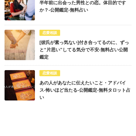
半年前に出会った男性との恋。体目的です
か？-公開鑑定-無料占い
恋愛相談
[彼氏が素っ気ない]付き合ってるのに、ずっ
と“片思い”してる気分で不安-無料占い公開
鑑定
恋愛相談
あの人があなたに伝えたいこと・アドバイ
ス-怖いほど当たる-公開鑑定-無料タロット占
い