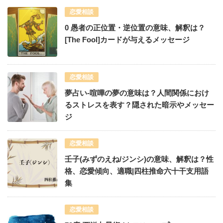
恋愛相談
0 愚者の正位置・逆位置の意味、解釈は？
[The Fool]カードが与えるメッセージ
恋愛相談
夢占い-喧嘩の夢の意味は？人間関係におけ
るストレスを表す？隠された暗示やメッセー
ジ
恋愛相談
壬子(みずのえね/ジンシ)の意味、解釈は？性
格、恋愛傾向、適職|四柱推命六十干支用語
集
恋愛相談