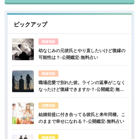
ピックアップ
復縁相談
幼なじみの元彼氏とやり直したいけど復縁の
可能性は？-公開鑑定-無料占い
復縁相談
職場恋愛で別れた彼。ラインの返事がこなく
なったけど復縁できますか？-公開鑑定-無料
占い
恋愛相談
結婚前提に付き合ってる彼氏と来年同棲。こ
のままで幸せになれる？-公開鑑定-無料占い
復縁相談