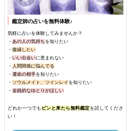
鑑定師の占いを無料体験♪
気軽に占いを体験してみませんか？
・
あの人の気持ち
を知りたい
・
復縁したい
・
いい出会い
に恵まれない
・
人間関係に悩んでる
・
運命の相手
を知りたい
・
ソウルメイト、ツインレイ
を知りたい
・
金銭的なゆとりがほしい
どれか一つでも
ピンと来たら無料鑑定
を試してくださ
い！