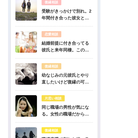
復縁相談
受験がきっかけで別れ。2
年間付き合った彼女と復
縁出来ますか？-公開鑑定-
無料占い
恋愛相談
結婚前提に付き合ってる
彼氏と来年同棲。このま
まで幸せになれる？-公開
鑑定-無料占い
復縁相談
幼なじみの元彼氏とやり
直したいけど復縁の可能
性は？-公開鑑定-無料占い
片思い相談
同じ職場の男性が気にな
る。女性の職場だから人
気のある彼だけど、彼は
私のこと好き？-公開鑑定-
復縁相談
無料占い