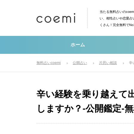
当たる無料占いのcoe
い、相性占いや恋愛占
くさん！完全無料でN
ホーム
無料占いcoemi
公開占い
片思い相談
辛
辛い経験を乗り越えて
しますか？-公開鑑定-