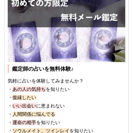
鑑定師の占いを無料体験♪
気軽に占いを体験してみませんか？
・
あの人の気持ち
を知りたい
・
復縁したい
・
いい出会い
に恵まれない
・
人間関係に悩んでる
・
運命の相手
を知りたい
・
ソウルメイト、ツインレイ
を知りたい