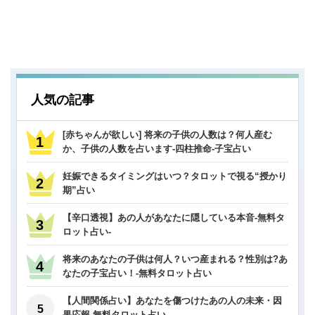
人気の記事
[赤ちゃんが欲しい] 将来の子供の人数は？何人産む
か、子供の人数を占います-四柱推命-子宝占い
妊娠できるタイミングはいつ？タロットで視る“授かり
期”占い
【辛口透視】あの人があなたに隠している本音-無料タ
ロット占い-
将来のあなたの子供は何人？いつ産まれる？性別は?あ
なたの子宝占い！-無料タロット占い
【人間関係占い】あなたを傷つけたあの人の未来・因
果応報-無料タロット占い-