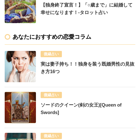
【独身終了宣言！】「○歳まで」に結婚して
幸せになります！-タロット占い
あなたにおすすめの恋愛コラム
復縁占い
実は妻子持ち！！独身を装う既婚男性の見抜
き方16つ
復縁占い
ソードのクイーン(剣の女王)[Queen of
Swords]
復縁占い