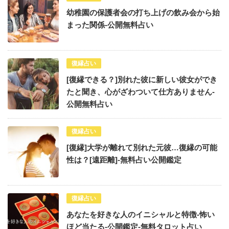
幼稚園の保護者会の打ち上げの飲み会から始
まった関係-公開無料占い
復縁占い
[復縁できる？]別れた彼に新しい彼女ができ
たと聞き、心がざわついて仕方ありません-
公開無料占い
復縁占い
[復縁]大学が離れて別れた元彼…復縁の可能
性は？[遠距離]-無料占い公開鑑定
復縁占い
あなたを好きな人のイニシャルと特徴-怖い
ほど当たる-公開鑑定-無料タロット占い