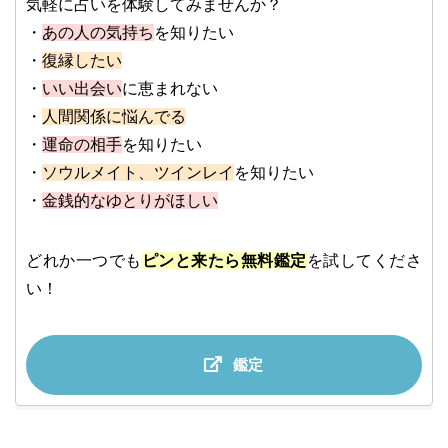
気軽に占いを体験してみませんか？
・
あの人の気持ち
を知りたい
・
復縁したい
・
いい出会い
に恵まれない
・
人間関係に悩んでる
・
運命の相手
を知りたい
・
ソウルメイト、ツインレイ
を知りたい
・
金銭的なゆとりがほしい
どれか一つでも
ピンと来たら無料鑑定
を試してくださ
い！
鑑定