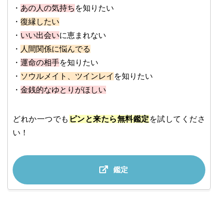
・
あの人の気持ち
を知りたい
・
復縁したい
・
いい出会い
に恵まれない
・
人間関係に悩んでる
・
運命の相手
を知りたい
・
ソウルメイト、ツインレイ
を知りたい
・
金銭的なゆとりがほしい
どれか一つでも
ピンと来たら無料鑑定
を試してくださ
い！
鑑定