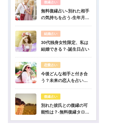
復縁占い
無料復縁占い-別れた相手
の気持ちを占う-生年月日
占い
結婚占い
30代独身女性限定、私は
結婚できる？-誕生日占い
恋愛占い
今後どんな相手と付き合
う？未来の恋人を占いま
す-無料生年月日占い
復縁占い
別れた彼氏との復縁の可
能性は？-無料復縁タロッ
ト占い