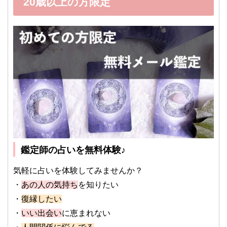
20歳以上の方限定
鑑定師の占いを無料体験♪
気軽に占いを体験してみませんか？
・
あの人の気持ち
を知りたい
・
復縁したい
・
いい出会い
に恵まれない