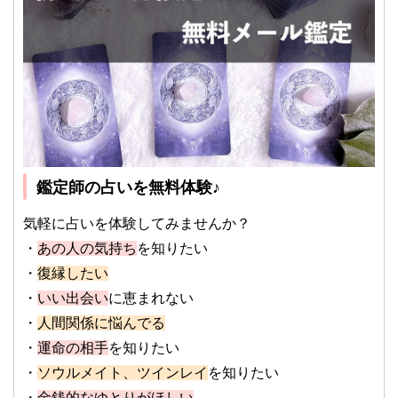
鑑定師の占いを無料体験♪
気軽に占いを体験してみませんか？
・
あの人の気持ち
を知りたい
・
復縁したい
・
いい出会い
に恵まれない
・
人間関係に悩んでる
・
運命の相手
を知りたい
・
ソウルメイト、ツインレイ
を知りたい
・
金銭的なゆとりがほしい