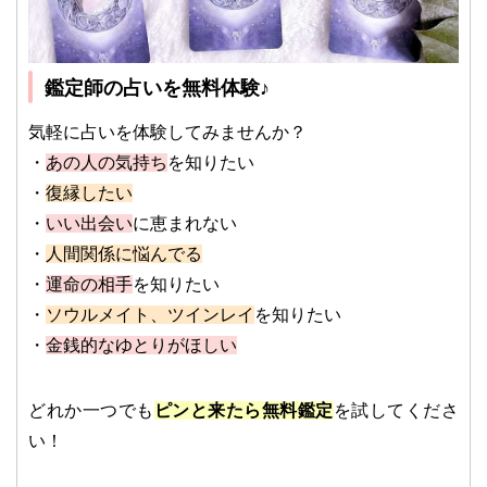
鑑定師の占いを無料体験♪
気軽に占いを体験してみませんか？
・
あの人の気持ち
を知りたい
・
復縁したい
・
いい出会い
に恵まれない
・
人間関係に悩んでる
・
運命の相手
を知りたい
・
ソウルメイト、ツインレイ
を知りたい
・
金銭的なゆとりがほしい
どれか一つでも
ピンと来たら無料鑑定
を試してくださ
い！