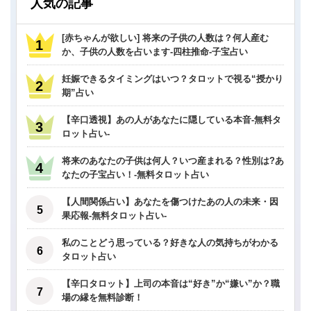
人気の記事
[赤ちゃんが欲しい] 将来の子供の人数は？何人産む
か、子供の人数を占います-四柱推命-子宝占い
妊娠できるタイミングはいつ？タロットで視る“授かり
期”占い
【辛口透視】あの人があなたに隠している本音-無料タ
ロット占い-
将来のあなたの子供は何人？いつ産まれる？性別は?あ
なたの子宝占い！-無料タロット占い
【人間関係占い】あなたを傷つけたあの人の未来・因
果応報-無料タロット占い-
私のことどう思っている？好きな人の気持ちがわかる
タロット占い
【辛口タロット】上司の本音は“好き”か“嫌い”か？職
場の縁を無料診断！