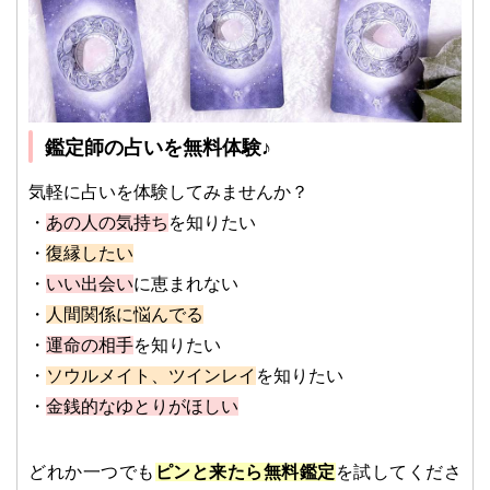
鑑定師の占いを無料体験♪
気軽に占いを体験してみませんか？
・
あの人の気持ち
を知りたい
・
復縁したい
・
いい出会い
に恵まれない
・
人間関係に悩んでる
・
運命の相手
を知りたい
・
ソウルメイト、ツインレイ
を知りたい
・
金銭的なゆとりがほしい
どれか一つでも
ピンと来たら無料鑑定
を試してくださ