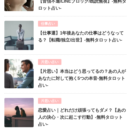
【音信不通/LINEブロック/既読無視】-無料タ
ロット占い-
仕事占い
【仕事運】1年後あなたの仕事はどうなって
る？【転職/独立/出世】-無料タロット占い-
片思い占い
【片思い】本当はどう思ってるの？あの人が
あなたに対して抱く5つの本音-無料タロット
占い-
片思い占い
恋愛占い｜どれだけ頑張ってもダメ？【あの
人の決心・次に起こす行動】-無料タロット
占い-