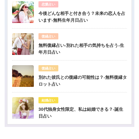
恋愛占い
今後どんな相手と付き合う？未来の恋人を占
います-無料生年月日占い
復縁占い
無料復縁占い-別れた相手の気持ちを占う-生
年月日占い
復縁占い
別れた彼氏との復縁の可能性は？-無料復縁タ
ロット占い
結婚占い
30代独身女性限定、私は結婚できる？-誕生
日占い