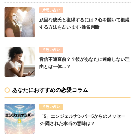
片思い占い
頑固な彼氏と復縁するには？心を開いて復縁
する方法を占います-姓名判断
片思い占い
音信不通直前？？彼があなたに連絡しない理
由とは一体…？
あなたにおすすめの恋愛コラム
片思い占い
「5」エンジェルナンバー5からのメッセー
ジ-隠された本当の意味は？