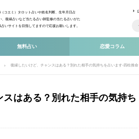
mi（コエミ）タロット占いや姓名判断、生年月日占
い、復縁占いなど当たる占い師監修の当たる占いがた
o1占いサイトを目指してますので応援お願いします。
無料占い
恋愛コラム
復縁したいけど、チャンスはある？別れた相手の気持ちを占います-四柱推命
ンスはある？別れた相手の気持ち