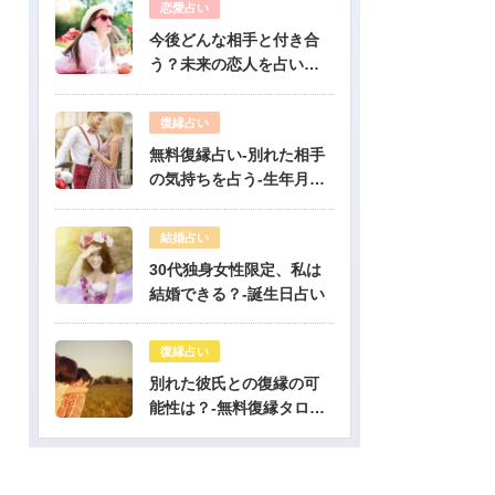
恋愛占い
今後どんな相手と付き合
う？未来の恋人を占いま
す-無料生年月日占い
復縁占い
無料復縁占い-別れた相手
の気持ちを占う-生年月日
占い
結婚占い
30代独身女性限定、私は
結婚できる？-誕生日占い
復縁占い
別れた彼氏との復縁の可
能性は？-無料復縁タロッ
ト占い