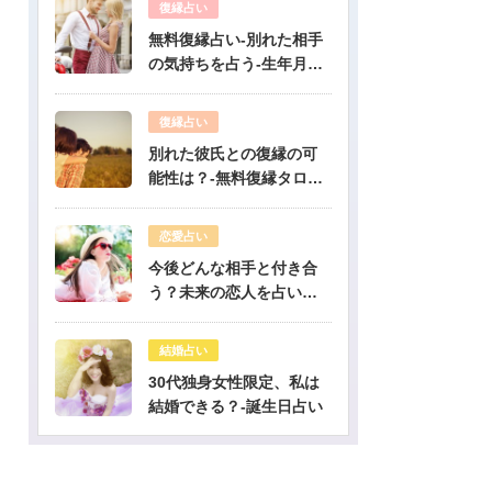
復縁占い
無料復縁占い-別れた相手
の気持ちを占う-生年月日
占い
復縁占い
別れた彼氏との復縁の可
能性は？-無料復縁タロッ
ト占い
恋愛占い
今後どんな相手と付き合
う？未来の恋人を占いま
す-無料生年月日占い
結婚占い
30代独身女性限定、私は
結婚できる？-誕生日占い