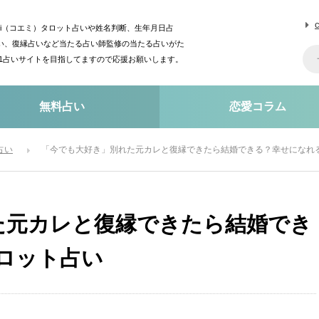
mi（コエミ）タロット占いや姓名判断、生年月日占
い、復縁占いなど当たる占い師監修の当たる占いがた
o1占いサイトを目指してますので応援お願いします。
無料占い
恋愛コラム
占い
「今でも大好き」別れた元カレと復縁できたら結婚できる？幸せになれる
た元カレと復縁できたら結婚でき
ロット占い