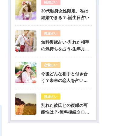
結婚占い
30代独身女性限定、私は
結婚できる？-誕生日占い
復縁占い
無料復縁占い-別れた相手
の気持ちを占う-生年月日
占い
恋愛占い
今後どんな相手と付き合
う？未来の恋人を占いま
す-無料生年月日占い
復縁占い
別れた彼氏との復縁の可
能性は？-無料復縁タロッ
ト占い