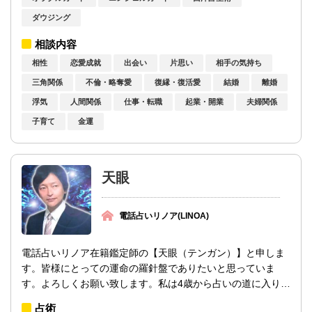
ダウジング
相談内容
相性
恋愛成就
出会い
片思い
相手の気持ち
三角関係
不倫・略奪愛
復縁・復活愛
結婚
離婚
浮気
人間関係
仕事・転職
起業・開業
夫婦関係
子育て
金運
天眼
電話占いリノア(LINOA)
電話占いリノア在籍鑑定師の【天眼（テンガン）】と申しま
す。皆様にとっての運命の羅針盤でありたいと思っていま
す。よろしくお願い致します。私は4歳から占いの道に入り、
7歳からプロ（鑑定師資格取得）として活...
占術