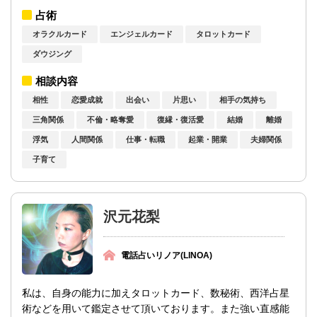
ードは様々なアドバイスをもたらします。...
占術
オラクルカード
エンジェルカード
タロットカード
ダウジング
相談内容
相性
恋愛成就
出会い
片思い
相手の気持ち
三角関係
不倫・略奪愛
復縁・復活愛
結婚
離婚
浮気
人間関係
仕事・転職
起業・開業
夫婦関係
子育て
沢元花梨
電話占いリノア(LINOA)
私は、自身の能力に加えタロットカード、数秘術、西洋占星
術などを用いて鑑定させて頂いております。また強い直感能