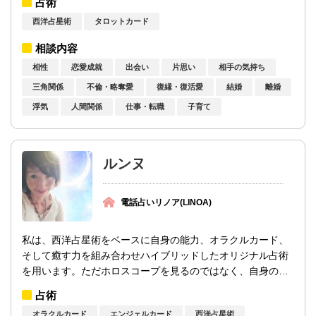
占術
西洋占星術
タロットカード
相談内容
相性
恋愛成就
出会い
片思い
相手の気持ち
三角関係
不倫・略奪愛
復縁・復活愛
結婚
離婚
浮気
人間関係
仕事・転職
子育て
ルンヌ
電話占いリノア(LINOA)
私は、西洋占星術をベースに自身の能力、オラクルカード、
そして癒す力を組み合わせハイブリッドしたオリジナル占術
を用います。ただホロスコープを見るのではなく、自身の能
力を駆使し、星々からのメッセージを読み...
占術
オラクルカード
エンジェルカード
西洋占星術