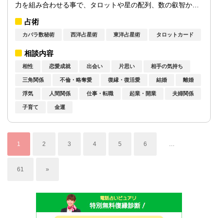
力を組み合わせる事で、タロットや星の配列、数の叡智から
深層的な啓示を受け取り、皆様にアドバイ...
占術
カバラ数秘術
西洋占星術
東洋占星術
タロットカード
相談内容
相性
恋愛成就
出会い
片思い
相手の気持ち
三角関係
不倫・略奪愛
復縁・復活愛
結婚
離婚
浮気
人間関係
仕事・転職
起業・開業
夫婦関係
子育て
金運
1
2
3
4
5
6
…
61
»