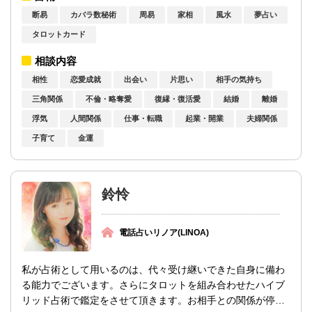
断易
カバラ数秘術
周易
家相
風水
夢占い
タロットカード
相談内容
相性
恋愛成就
出会い
片思い
相手の気持ち
三角関係
不倫・略奪愛
復縁・復活愛
結婚
離婚
浮気
人間関係
仕事・転職
起業・開業
夫婦関係
子育て
金運
鈴怜
電話占いリノア(LINOA)
私が占術として用いるのは、代々受け継いできた自身に備わ
る能力でございます。さらにタロットを組み合わせたハイブ
リッド占術で鑑定をさせて頂きます。お相手との関係が停滞