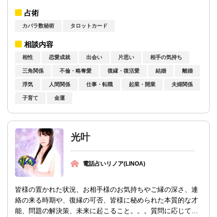
ティーンから抜け出すためのアドバイスを...
占術
カバラ数秘術
タロットカード
相談内容
相性
恋愛成就
出会い
片思い
相手の気持ち
三角関係
不倫・略奪愛
復縁・復活愛
結婚
離婚
浮気
人間関係
仕事・転職
起業・開業
夫婦関係
子育て
金運
光叶
電話占いリノア(LINOA)
皆様の置かれた状況、お相手様のお気持ちやご縁の深さ、連
絡の来る時期や、復縁の可否、皆様に秘められた本質的な才
能、問題の解決策、未来に起こること。。。質問に応じてカ