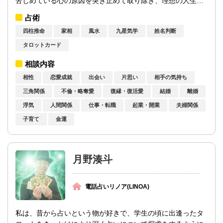
苦しめている心の原因を突き止めて取り除き、理想の人生を
歩んで行ける様、アドバイスをさせて頂き...
占術
四柱推命
家相
風水
九星気学
姓名判断
タロットカード
相談内容
相性
恋愛成就
出会い
片思い
相手の気持ち
三角関係
不倫・略奪愛
復縁・復活愛
結婚
離婚
浮気
人間関係
仕事・転職
起業・開業
夫婦関係
子育て
金運
月野湊斗
電話占いリノア(LINOA)
私は、昔から占いという物が好きで、学生の頃に出逢ったタ