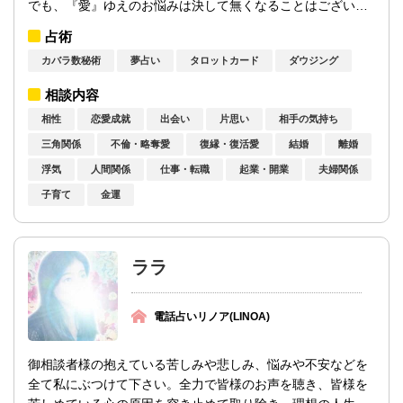
でも、『愛』ゆえのお悩みは決して無くなることはございま
せん。そんな複雑に絡んだ『愛』のお悩み...
占術
カバラ数秘術
夢占い
タロットカード
ダウジング
相談内容
相性
恋愛成就
出会い
片思い
相手の気持ち
三角関係
不倫・略奪愛
復縁・復活愛
結婚
離婚
浮気
人間関係
仕事・転職
起業・開業
夫婦関係
子育て
金運
ララ
電話占いリノア(LINOA)
御相談者様の抱えている苦しみや悲しみ、悩みや不安などを
全て私にぶつけて下さい。全力で皆様のお声を聴き、皆様を