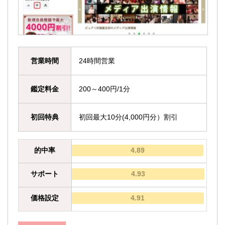
営業時間
24時間営業
鑑定料金
200～400円/1分
初回特典
初回最大10分(4,000円分）割引
的中率
4.89
サポート
4.93
価格設定
4.91