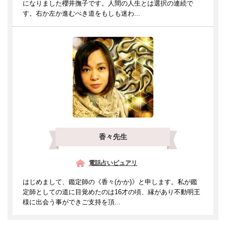
になりました櫻井撫子です。人間の人生とは選択の連続で
す。右か左か進むべき道をもしも迷わ...
香々先生
電話占いピュアリ
はじめまして、鑑定師の《香々(かか)》と申します。私が鑑
定師としての道に目覚めたのは16才の頃、縁があり不動明王
様に出会う事ができご支持を頂...