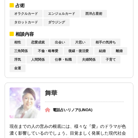
してしまった理由、今後の展開などを読み...
占術
オラクルカード
エンジェルカード
西洋占星術
タロットカード
ダウジング
相談内容
相性
恋愛成就
出会い
片思い
相手の気持ち
三角関係
不倫・略奪愛
復縁・復活愛
結婚
離婚
浮気
人間関係
仕事・転職
夫婦関係
子育て
金運
舞華
電話占いリノア(LINOA)
現在までの人の営みの根底には、様々な『愛』のドラマが色
濃く影響しているのでしょう。目覚ましく発展した現代社会