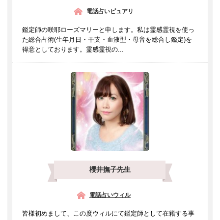
電話占いピュアリ
鑑定師の咲耶ローズマリーと申します。私は霊感霊視を使っ
た総合占術(生年月日・干支・血液型・母音を総合し鑑定)を
得意としております。霊感霊視の...
櫻井撫子先生
電話占いウィル
皆様初めまして、この度ウィルにて鑑定師として在籍する事