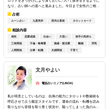
ロットをきっかけにより深く占いについて探求をするように
なり、占い師への道へと進みました。今日まで女性のご相談
者様を中心に、恋愛や結婚のお悩み、育児...
占術
ルーン占い
九星気学
西洋占星術
タロットカード
相談内容
相性
恋愛成就
出会い
片思い
相手の気持ち
三角関係
不倫・略奪愛
復縁・復活愛
離婚
浮気
人間関係
仕事・転職
夫婦関係
子育て
文月やよい
電話占いリノア(LINOA)
私が得意としているのは、自身の能力にタロットや数秘術を
呼応させて占う鑑定スタイルです。運命の流れ・転機を読み
取りながら皆様を取り巻く状況や、陥ってしまった負のルー