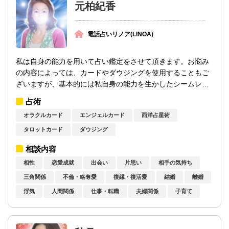
元柏紀香
電話占いリノア(LINOA)
私は自身の能力を用いて占い鑑定をさせて頂きます。お悩み
の内容によっては、カードやダウジングを使用することもご
ざいますが、基本的には私自身の能力を生かしたシームレス
な鑑定を心掛けております。特に私が鑑定...
占術
オラクルカード
エンジェルカード
西洋占星術
タロットカード
ダウジング
相談内容
相性
恋愛成就
出会い
片思い
相手の気持ち
三角関係
不倫・略奪愛
復縁・復活愛
結婚
離婚
浮気
人間関係
仕事・転職
夫婦関係
子育て