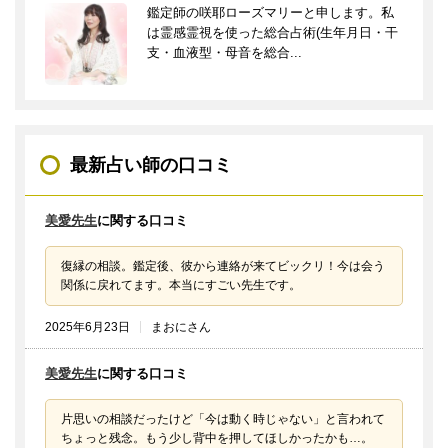
鑑定師の咲耶ローズマリーと申します。私
は霊感霊視を使った総合占術(生年月日・干
支・血液型・母音を総合...
最新占い師の口コミ
美愛先生
に関する口コミ
復縁の相談。鑑定後、彼から連絡が来てビックリ！今は会う
関係に戻れてます。本当にすごい先生です。
2025年6月23日
まおにさん
美愛先生
に関する口コミ
片思いの相談だったけど「今は動く時じゃない」と言われて
ちょっと残念。もう少し背中を押してほしかったかも…。