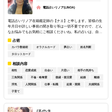
電話占いリノア(LINOA)
電話占いリノア在籍鑑定師の【ナエ】と申します。皆様の生
年月日や詳しい事前の聞き取り等は一切不要ですので、どん
なお悩みでもお気軽にご相談くださいね。私の占いは、自身
の能力とカードを通して感じ取れる力を融...
占術
カバラ数秘術
オラクルカード
夢占い
姓名判断
タロットカード
相談内容
相性
恋愛成就
出会い
片思い
相手の気持ち
三角関係
不倫・略奪愛
復縁・復活愛
結婚
離婚
浮気
人間関係
仕事・転職
起業・開業
夫婦関係
子育て
ほのさ