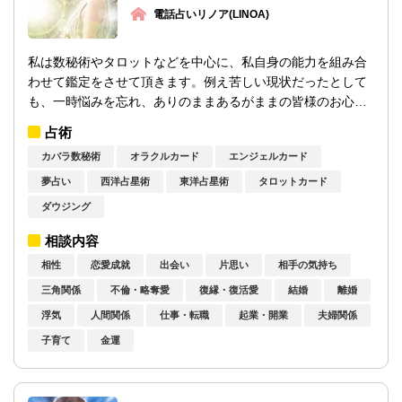
電話占いリノア(LINOA)
私は数秘術やタロットなどを中心に、私自身の能力を組み合
わせて鑑定をさせて頂きます。例え苦しい現状だったとして
も、一時悩みを忘れ、ありのままあるがままの皆様のお心を
お聞きしたいと思っています。吐き出され...
占術
カバラ数秘術
オラクルカード
エンジェルカード
夢占い
西洋占星術
東洋占星術
タロットカード
ダウジング
相談内容
相性
恋愛成就
出会い
片思い
相手の気持ち
三角関係
不倫・略奪愛
復縁・復活愛
結婚
離婚
浮気
人間関係
仕事・転職
起業・開業
夫婦関係
子育て
金運