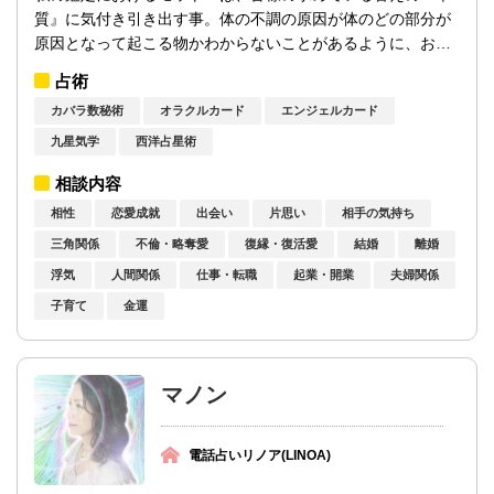
質』に気付き引き出す事。体の不調の原因が体のどの部分が
原因となって起こる物かわからないことがあるように、お悩
みも同じでございます。何が原因で悩んで...
占術
カバラ数秘術
オラクルカード
エンジェルカード
九星気学
西洋占星術
相談内容
相性
恋愛成就
出会い
片思い
相手の気持ち
三角関係
不倫・略奪愛
復縁・復活愛
結婚
離婚
浮気
人間関係
仕事・転職
起業・開業
夫婦関係
子育て
金運
マノン
電話占いリノア(LINOA)