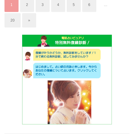
1
2
3
4
5
6
…
20
»