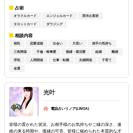
してしまった理由、今後の展開などを読み...
占術
オラクルカード
エンジェルカード
西洋占星術
タロットカード
ダウジング
相談内容
相性
恋愛成就
出会い
片思い
相手の気持ち
三角関係
不倫・略奪愛
復縁・復活愛
結婚
離婚
浮気
人間関係
仕事・転職
夫婦関係
子育て
金運
光叶
電話占いリノア(LINOA)
皆様の置かれた状況、お相手様のお気持ちやご縁の深さ、連
絡の来る時期や、復縁の可否、皆様に秘められた本質的な才