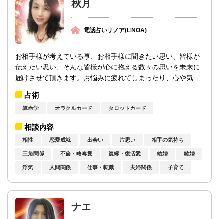
秋月
電話占いリノア(LINOA)
お相手様が考えている事、お相手様に聞きたい思い、皆様が
伝えたい思い、そんな皆様が心に抱える数々の思いを未来に
届けさせて頂きます。お悩みに疲れてしまったり、心や気持
ちが弱ってしまっている方には、愛と調和...
占術
算命学
オラクルカード
タロットカード
相談内容
相性
恋愛成就
出会い
片思い
相手の気持ち
三角関係
不倫・略奪愛
復縁・復活愛
結婚
離婚
浮気
人間関係
仕事・転職
夫婦関係
子育て
ナエ