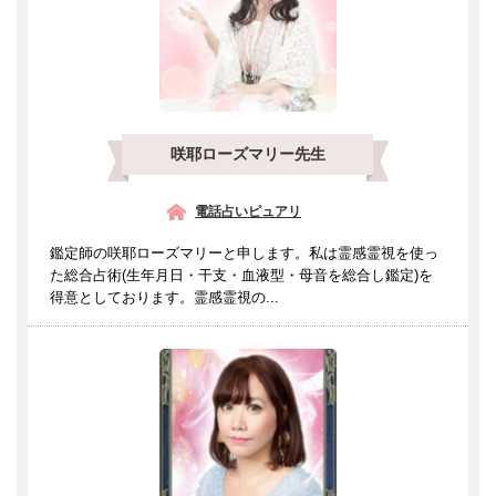
咲耶ローズマリー先生
電話占いピュアリ
鑑定師の咲耶ローズマリーと申します。私は霊感霊視を使っ
た総合占術(生年月日・干支・血液型・母音を総合し鑑定)を
得意としております。霊感霊視の...