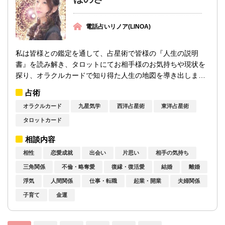
電話占いリノア(LINOA)
私は皆様との鑑定を通して、占星術で皆様の『人生の説明
書』を読み解き、タロットにてお相手様のお気持ちや現状を
探り、オラクルカードで知り得た人生の地図を導き出しま
す。星々の瞬きも、カードから聴きとれる囁き...
占術
オラクルカード
九星気学
西洋占星術
東洋占星術
タロットカード
相談内容
相性
恋愛成就
出会い
片思い
相手の気持ち
三角関係
不倫・略奪愛
復縁・復活愛
結婚
離婚
浮気
人間関係
仕事・転職
起業・開業
夫婦関係
子育て
金運