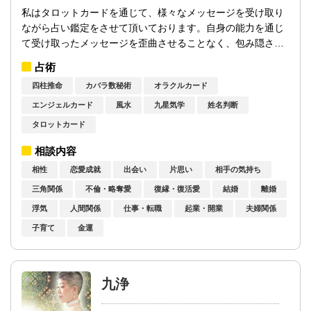
私はタロットカードを通じて、様々なメッセージを受け取り
ながら占い鑑定をさせて頂いております。自身の能力を通じ
て受け取ったメッセージを歪曲させることなく、包み隠さず
お伝えさせて頂き、皆様が幸せになる事、...
占術
四柱推命
カバラ数秘術
オラクルカード
エンジェルカード
風水
九星気学
姓名判断
タロットカード
相談内容
相性
恋愛成就
出会い
片思い
相手の気持ち
三角関係
不倫・略奪愛
復縁・復活愛
結婚
離婚
浮気
人間関係
仕事・転職
起業・開業
夫婦関係
子育て
金運
九浄