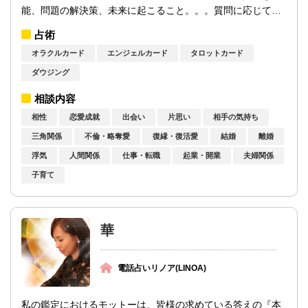
能、問題の解決策、未来に起こること。。。質問に応じてカ
ードは様々なアドバイスをもたらします。...
占術
オラクルカード
エンジェルカード
タロットカード
ダウジング
相談内容
相性
恋愛成就
出会い
片思い
相手の気持ち
三角関係
不倫・略奪愛
復縁・復活愛
結婚
離婚
浮気
人間関係
仕事・転職
起業・開業
夫婦関係
子育て
華
電話占いリノア(LINOA)
私の鑑定におけるモットーは、皆様の求めている答えの『本