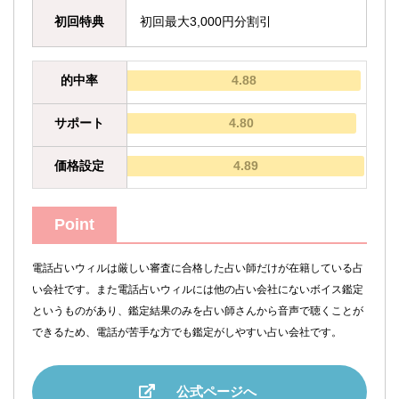
初回特典
初回最大3,000円分割引
的中率
4.88
サポート
4.80
価格設定
4.89
Point
電話占いウィルは厳しい審査に合格した占い師だけが在籍している占
い会社です。また電話占いウィルには他の占い会社にないボイス鑑定
というものがあり、鑑定結果のみを占い師さんから音声で聴くことが
できるため、電話が苦手な方でも鑑定がしやすい占い会社です。
公式ページへ