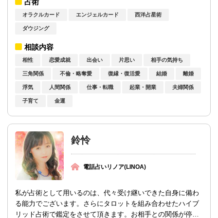
占術
オラクルカード
エンジェルカード
西洋占星術
ダウジング
相談内容
相性
恋愛成就
出会い
片思い
相手の気持ち
三角関係
不倫・略奪愛
復縁・復活愛
結婚
離婚
浮気
人間関係
仕事・転職
起業・開業
夫婦関係
子育て
金運
鈴怜
電話占いリノア(LINOA)
私が占術として用いるのは、代々受け継いできた自身に備わ
る能力でございます。さらにタロットを組み合わせたハイブ
リッド占術で鑑定をさせて頂きます。お相手との関係が停滞