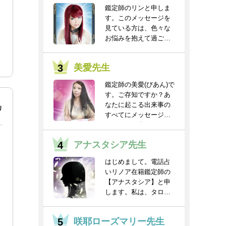
鑑定師のリンと申しま
す。このメッセージを
見ている方は、色々な
お悩みを抱えて過ごし
ていると思います。
人...
美愛先生
鑑定師の美愛(びあん)で
す。ご存知ですか？あ
なたに起こる出来事の
リ
すべてにメッセージと
チャンスが含まれ...
アナスタシア先生
はじめまして。電話占
いリノア在籍鑑定師の
【アナスタシア】と申
します。私は、タロッ
トを得意としてお
り、...
咲耶ローズマリー先生