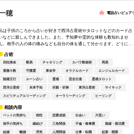
一穂
電話占いピュア
私は子供のころから占いが好きで西洋占星術やタロットなどのカード占
いなどに親しんできました。また、予知夢や霊的な体験も数知れませ
ん。相手の人の体の痛みなども自分の体を通して分かります。どうにか
してこの自...
占術
四柱推命
断易
チャネリング
カバラ数秘術
周易
紫微斗数
守護霊
算命学
オラクルカード
エンジェルカード
陰陽五行
ルーン占い
霊感
思念伝達
霊感タロット
西洋占星術
未来予知
祈願・祈祷
東洋占星術
サイキック
スピリチュアルリーディング
オーラリーディング
ヒーリング
相談内容
ペットの気持ち
相性
恋愛成就
出会い
片思い
相手の気持ち
縁結び
三角関係
不倫・略奪愛
復縁・復活愛
結婚
離婚
浮気
人間関係
仕事・転職
起業・開業