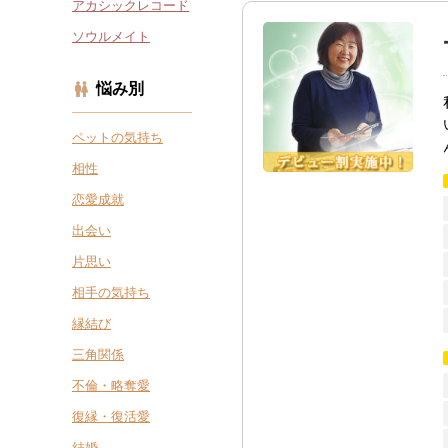
アカシックレコード
ソウルメイト
悩み別
ペットの気持ち
相性
恋愛成就
出会い
片思い
相手の気持ち
縁結び
三角関係
不倫・略奪愛
復縁・復活愛
結婚