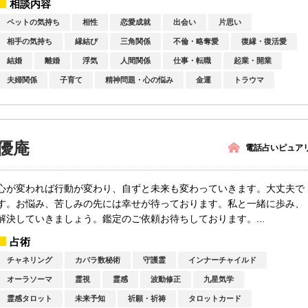
相談内容
ペットの気持ち
相性
恋愛成就
出会い
片思い
相手の気持ち
縁結び
三角関係
不倫・略奪愛
復縁・復活愛
結婚
離婚
浮気
人間関係
仕事・転職
起業・開業
夫婦関係
子育て
精神問題・心の悩み
金運
トラウマ
優庵
電話占いピュア
心が変われば行動が変わり、自ずと未来も変わっていきます。大丈夫で
す。お悩み、苦しみの先には幸せが待っております。私と一緒に歩み、
解決していきましょう。鑑定のご依頼お待ちしております。...
占術
チャネリング
カバラ数秘術
守護霊
インナーチャイルド
オーラソーマ
霊視
霊感
波動修正
九星気学
霊感タロット
未来予知
祈願・祈祷
タロットカード