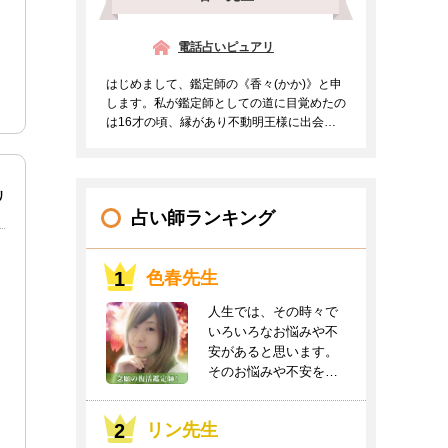
電話占いピュアリ
はじめまして、鑑定師の《香々(かか)》と申
します。私が鑑定師としての道に目覚めたの
は16才の頃、縁があり不動明王様に出会う
事ができご支持を頂...
リ
占い師ランキング
色春先生
人生では、その時々で
いろいろなお悩みや不
安があると思います。
そのお悩みや不安をお
聞かせください。良
き...
リン先生