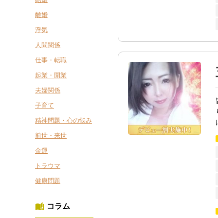
離婚
浮気
人間関係
仕事・転職
起業・開業
夫婦関係
子育て
精神問題・心の悩み
前世・来世
金運
トラウマ
健康問題
コラム