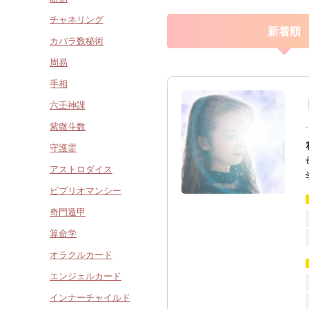
チャネリング
新着順
カバラ数秘術
周易
手相
六壬神課
紫微斗数
守護霊
アストロダイス
ビブリオマンシー
奇門遁甲
算命学
オラクルカード
エンジェルカード
インナーチャイルド