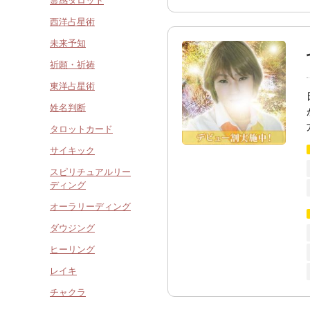
霊感タロット
西洋占星術
未来予知
祈願・祈祷
東洋占星術
姓名判断
タロットカード
サイキック
スピリチュアルリー
ディング
オーラリーディング
ダウジング
ヒーリング
レイキ
チャクラ