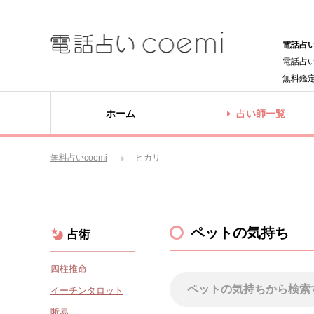
電話占い
電話占
無料鑑
ホーム
占い師一覧
無料占いcoemi
ヒカリ
ペットの気持ち
占術
四柱推命
イーチンタロット
断易