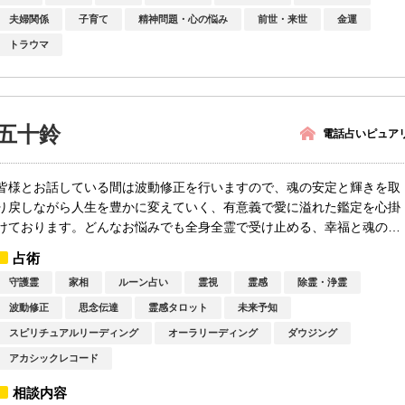
夫婦関係
子育て
精神問題・心の悩み
前世・来世
金運
トラウマ
五十鈴
電話占いピュア
皆様とお話している間は波動修正を行いますので、魂の安定と輝きを取
り戻しながら人生を豊かに変えていく、有意義で愛に溢れた鑑定を心掛
けております。どんなお悩みでも全身全霊で受け止める、幸福と魂の成
長をお約...
占術
守護霊
家相
ルーン占い
霊視
霊感
除霊・浄霊
波動修正
思念伝達
霊感タロット
未来予知
スピリチュアルリーディング
オーラリーディング
ダウジング
アカシックレコード
相談内容