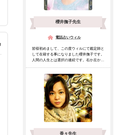
櫻井撫子先生
電話占いウィル
リ
皆様初めまして、この度ウィルにて鑑定師と
して在籍する事になりました櫻井撫子です。
人間の人生とは選択の連続です。右か左か進
むべき道をもしも迷わ...
香々先生