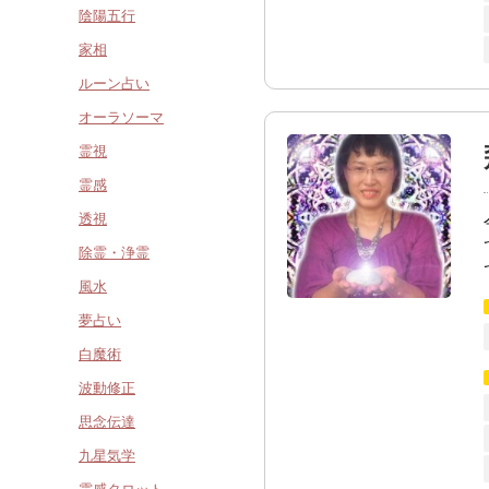
陰陽五行
家相
ルーン占い
オーラソーマ
霊視
霊感
透視
除霊・浄霊
風水
夢占い
白魔術
波動修正
思念伝達
九星気学