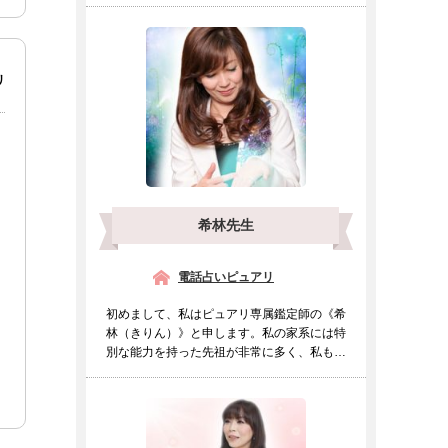
リ
希林先生
電話占いピュアリ
初めまして、私はピュアリ専属鑑定師の《希
林（きりん）》と申します。私の家系には特
別な能力を持った先祖が非常に多く、私も幼
い頃より他の人とは違...