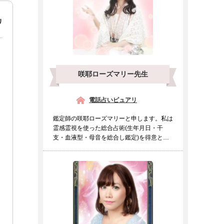
リ
咲耶ローズマリー先生
電話占いピュアリ
鑑定師の咲耶ローズマリーと申します。私は
霊感霊視を使った総合占術(生年月日・干
支・血液型・母音を総合し鑑定)を得意とし
ております。霊感霊視の...