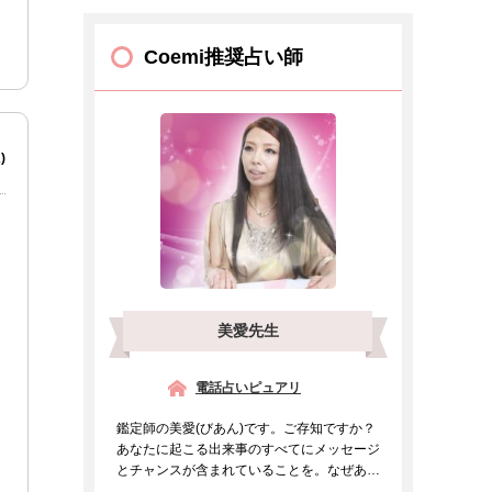
Coemi推奨占い師
)
美愛先生
電話占いピュアリ
鑑定師の美愛(びあん)です。ご存知ですか？
あなたに起こる出来事のすべてにメッセージ
とチャンスが含まれていることを。なぜあの
人と出会ったのか、...