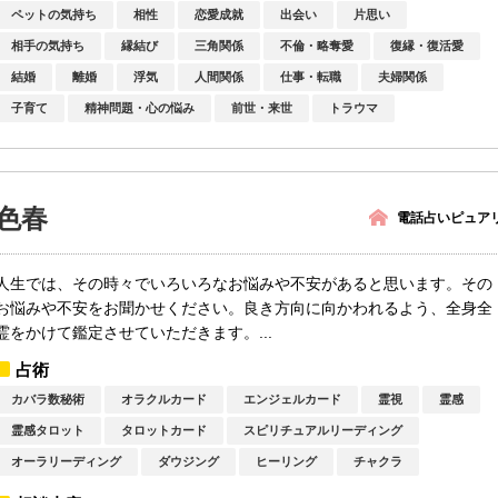
ペットの気持ち
相性
恋愛成就
出会い
片思い
相手の気持ち
縁結び
三角関係
不倫・略奪愛
復縁・復活愛
結婚
離婚
浮気
人間関係
仕事・転職
夫婦関係
子育て
精神問題・心の悩み
前世・来世
トラウマ
色春
電話占いピュア
人生では、その時々でいろいろなお悩みや不安があると思います。その
お悩みや不安をお聞かせください。良き方向に向かわれるよう、全身全
霊をかけて鑑定させていただきます。...
占術
カバラ数秘術
オラクルカード
エンジェルカード
霊視
霊感
霊感タロット
タロットカード
スピリチュアルリーディング
オーラリーディング
ダウジング
ヒーリング
チャクラ