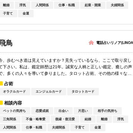
離婚
浮気
人間関係
仕事・転職
起業・開業
夫婦関係
子育て
金運
飛鳥
電話占いリノア(LINOA
今、歩むべき道は見えていますか？見失っているなら、ここで取り戻し
て下さい。私は、鑑定師歴は21年。誠実な人柄と正しい鑑定、癒しの声
で、多くの人々を導いて参りました。タロット占術、その他の様々な占
術を駆...
占術
オラクルカード
エンジェルカード
タロットカード
相談内容
ペットの気持ち
恋愛成就
出会い
片思い
相手の気持ち
三角関係
不倫・略奪愛
復縁・復活愛
結婚
離婚
浮気
人間関係
仕事・転職
夫婦関係
子育て
金運