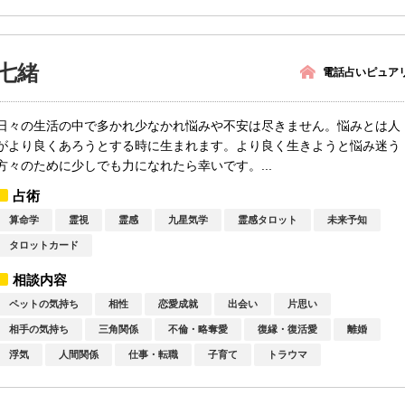
七緒
電話占いピュア
日々の生活の中で多かれ少なかれ悩みや不安は尽きません。悩みとは人
がより良くあろうとする時に生まれます。より良く生きようと悩み迷う
方々のために少しでも力になれたら幸いです。...
占術
算命学
霊視
霊感
九星気学
霊感タロット
未来予知
タロットカード
相談内容
ペットの気持ち
相性
恋愛成就
出会い
片思い
相手の気持ち
三角関係
不倫・略奪愛
復縁・復活愛
離婚
浮気
人間関係
仕事・転職
子育て
トラウマ