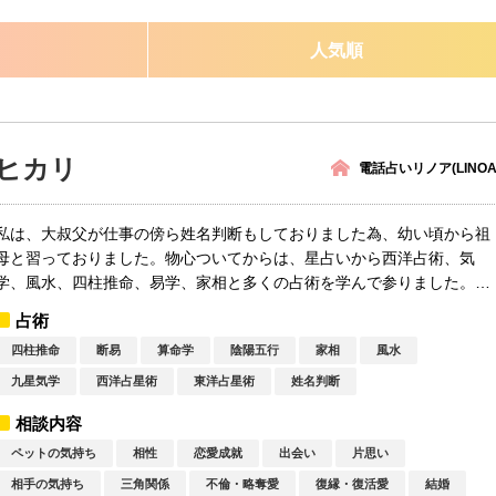
人気順
ヒカリ
電話占いリノア(LINOA
私は、大叔父が仕事の傍ら姓名判断もしておりました為、幼い頃から祖
母と習っておりました。物心ついてからは、星占いから西洋占術、気
学、風水、四柱推命、易学、家相と多くの占術を学んで参りました。私
自身の能力...
占術
四柱推命
断易
算命学
陰陽五行
家相
風水
九星気学
西洋占星術
東洋占星術
姓名判断
相談内容
ペットの気持ち
相性
恋愛成就
出会い
片思い
相手の気持ち
三角関係
不倫・略奪愛
復縁・復活愛
結婚