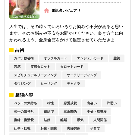
電話占いピュアリ
人生では、その時々でいろいろなお悩みや不安があると思い
ます。そのお悩みや不安をお聞かせください。良き方向に向
かわれるよう、全身全霊をかけて鑑定させていただきま
す。...
占術
カバラ数秘術
オラクルカード
エンジェルカード
霊視
霊感
霊感タロット
タロットカード
スピリチュアルリーディング
オーラリーディング
ダウジング
ヒーリング
チャクラ
相談内容
ペットの気持ち
相性
恋愛成就
出会い
片思い
相手の気持ち
縁結び
三角関係
不倫・略奪愛
復縁・復活愛
結婚
離婚
浮気
人間関係
仕事・転職
起業・開業
夫婦関係
子育て