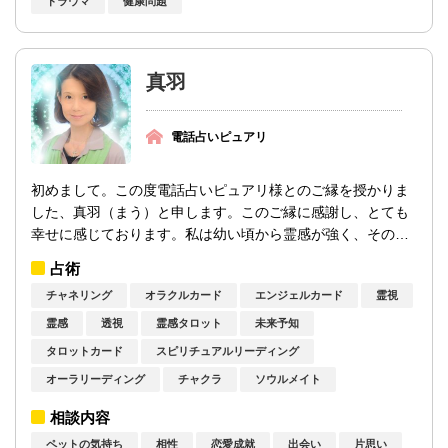
トラウマ
健康問題
真羽
電話占いピュアリ
初めまして。この度電話占いピュアリ様とのご縁を授かりま
した、真羽（まう）と申します。このご縁に感謝し、とても
幸せに感じております。私は幼い頃から霊感が強く、そのた
め沢山の霊障害を体験して参りました。...
占術
チャネリング
オラクルカード
エンジェルカード
霊視
霊感
透視
霊感タロット
未来予知
タロットカード
スピリチュアルリーディング
オーラリーディング
チャクラ
ソウルメイト
相談内容
ペットの気持ち
相性
恋愛成就
出会い
片思い