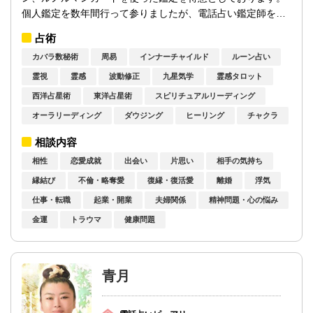
個人鑑定を数年間行って参りましたが、電話占い鑑定師を志
す有名な人気占い師様のご紹介で電話占い...
占術
カバラ数秘術
周易
インナーチャイルド
ルーン占い
霊視
霊感
波動修正
九星気学
霊感タロット
西洋占星術
東洋占星術
スピリチュアルリーディング
オーラリーディング
ダウジング
ヒーリング
チャクラ
相談内容
相性
恋愛成就
出会い
片思い
相手の気持ち
縁結び
不倫・略奪愛
復縁・復活愛
離婚
浮気
仕事・転職
起業・開業
夫婦関係
精神問題・心の悩み
金運
トラウマ
健康問題
青月