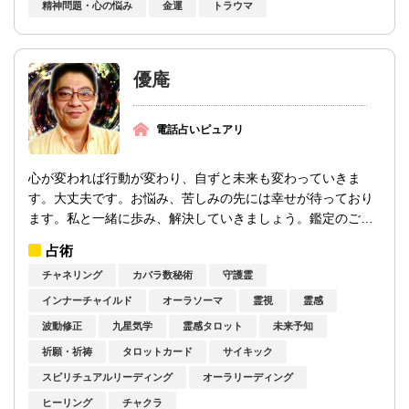
精神問題・心の悩み
金運
トラウマ
優庵
電話占いピュアリ
心が変われば行動が変わり、自ずと未来も変わっていきま
す。大丈夫です。お悩み、苦しみの先には幸せが待っており
ます。私と一緒に歩み、解決していきましょう。鑑定のご依
頼お待ちしております。...
占術
チャネリング
カバラ数秘術
守護霊
インナーチャイルド
オーラソーマ
霊視
霊感
波動修正
九星気学
霊感タロット
未来予知
祈願・祈祷
タロットカード
サイキック
スピリチュアルリーディング
オーラリーディング
ヒーリング
チャクラ