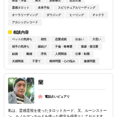
除霊・浄霊
風水
波動修正
思念伝達
霊感タロット
未来予知
スピリチュアルリーディング
オーラリーディング
ダウジング
ヒーリング
チャクラ
アカシックレコード
相談内容
ペットの気持ち
相性
恋愛成就
出会い
片思い
相手の気持ち
縁結び
不倫・略奪愛
復縁・復活愛
結婚
離婚
浮気
人間関係
仕事・転職
夫婦関係
子育て
精神問題・心の悩み
健康問題
蘭
電話占いピュアリ
私は、霊感霊視を使ったタロットカード、又、ルーンストー
ン、ルノルマンカードを使った鑑定を得意としております。