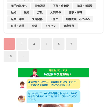
相手の気持ち
三角関係
不倫・略奪愛
復縁・復活愛
結婚
離婚
浮気
人間関係
仕事・転職
起業・開業
夫婦関係
子育て
精神問題・心の悩み
前世・来世
金運
トラウマ
健康問題
1
2
3
4
5
6
…
10
»