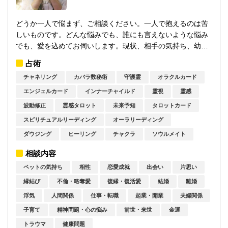
どうか一人で悩まず、ご相談ください。一人で抱えるのは苦
しいものです。どんな悩みでも、誰にも言えないような悩み
でも、愛を込めてお伺いします。現状、相手の気持ち、幼少
期、過去生、家系などを読み解きながら、...
占術
チャネリング
カバラ数秘術
守護霊
オラクルカード
エンジェルカード
インナーチャイルド
霊視
霊感
波動修正
霊感タロット
未来予知
タロットカード
スピリチュアルリーディング
オーラリーディング
ダウジング
ヒーリング
チャクラ
ソウルメイト
相談内容
ペットの気持ち
相性
恋愛成就
出会い
片思い
縁結び
不倫・略奪愛
復縁・復活愛
結婚
離婚
浮気
人間関係
仕事・転職
起業・開業
夫婦関係
子育て
精神問題・心の悩み
前世・来世
金運
トラウマ
健康問題