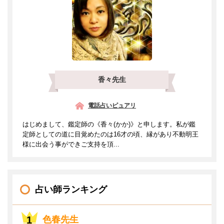
香々先生
電話占いピュアリ
はじめまして、鑑定師の《香々(かか)》と申します。私が鑑
定師としての道に目覚めたのは16才の頃、縁があり不動明王
様に出会う事ができご支持を頂...
占い師ランキング
色春先生