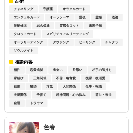
占術
チャネリング
守護霊
オラクルカード
エンジェルカード
オーラソーマ
霊視
霊感
透視
波動修正
思念伝達
霊感タロット
未来予知
タロットカード
スピリチュアルリーディング
オーラリーディング
ダウジング
ヒーリング
チャクラ
ソウルメイト
相談内容
相性
恋愛成就
出会い
片思い
相手の気持ち
縁結び
三角関係
不倫・略奪愛
復縁・復活愛
結婚
離婚
浮気
人間関係
仕事・転職
夫婦関係
子育て
精神問題・心の悩み
前世・来世
金運
トラウマ
色春