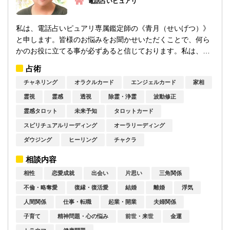
電話占いピュアリ
私は、電話占いピュアリ専属鑑定師の《青月（せいげつ）》
と申します。皆様のお悩みをお聞かせいただくことで、何ら
かのお役に立てる事が必ずあると信じております。私は、幼
き頃から普通では考えられないものが視え...
占術
チャネリング
オラクルカード
エンジェルカード
家相
霊視
霊感
透視
除霊・浄霊
波動修正
霊感タロット
未来予知
タロットカード
スピリチュアルリーディング
オーラリーディング
ダウジング
ヒーリング
チャクラ
相談内容
相性
恋愛成就
出会い
片思い
三角関係
不倫・略奪愛
復縁・復活愛
結婚
離婚
浮気
人間関係
仕事・転職
起業・開業
夫婦関係
子育て
精神問題・心の悩み
前世・来世
金運