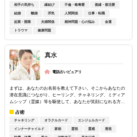
相手の気持ち
縁結び
不倫・略奪愛
復縁・復活愛
結婚
離婚
浮気
人間関係
仕事・転職
起業・開業
夫婦関係
精神問題・心の悩み
金運
トラウマ
健康問題
真水
電話占いピュアリ
まずは、あなたのお名前を教えて下さい。そこからあなたの
潜在意識につながり、ヒーリング、チャネリング、ミディア
ムシップ（霊媒）等を駆使して、あなたが笑顔になれる方法
を一緒に探していきましょう。私が鑑定で...
占術
チャネリング
オラクルカード
エンジェルカード
インナーチャイルド
家相
霊視
霊感
透視