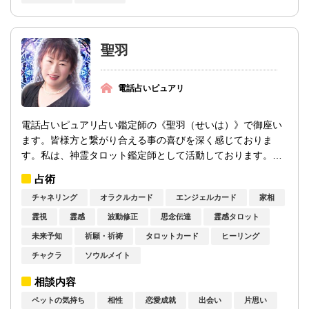
聖羽
電話占いピュアリ
電話占いピュアリ占い鑑定師の《聖羽（せいは）》で御座い
ます。皆様方と繋がり合える事の喜びを深く感じておりま
す。私は、神霊タロット鑑定師として活動しております。近
年には、数々の経歴をお持ちになられている...
占術
チャネリング
オラクルカード
エンジェルカード
家相
霊視
霊感
波動修正
思念伝達
霊感タロット
未来予知
祈願・祈祷
タロットカード
ヒーリング
チャクラ
ソウルメイト
相談内容
ペットの気持ち
相性
恋愛成就
出会い
片思い