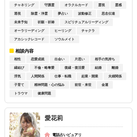
チャネリング
守護霊
オラクルカード
霊視
霊感
透視
除霊・浄霊
夢占い
波動修正
思念伝達
未来予知
祈願・祈祷
スピリチュアルリーディング
オーラリーディング
ヒーリング
チャクラ
アカシックレコード
ソウルメイト
相談内容
相性
恋愛成就
出会い
片思い
相手の気持ち
縁結び
不倫・略奪愛
復縁・復活愛
結婚
離婚
浮気
人間関係
仕事・転職
起業・開業
夫婦関係
子育て
精神問題・心の悩み
前世・来世
金運
トラウマ
健康問題
愛花莉
電話占いピュアリ