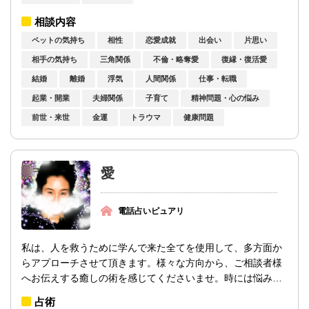
相談内容
ペットの気持ち
相性
恋愛成就
出会い
片思い
相手の気持ち
三角関係
不倫・略奪愛
復縁・復活愛
結婚
離婚
浮気
人間関係
仕事・転職
起業・開業
夫婦関係
子育て
精神問題・心の悩み
前世・来世
金運
トラウマ
健康問題
愛
電話占いピュアリ
私は、人を救うために学んで来た全てを使用して、多方面か
らアプローチさせて頂きます。様々な方向から、ご相談者様
へお伝えする癒しの術を感じてくださいませ。時には悩みの
奥底にある核の部分へのケアを行い、ご相...
占術