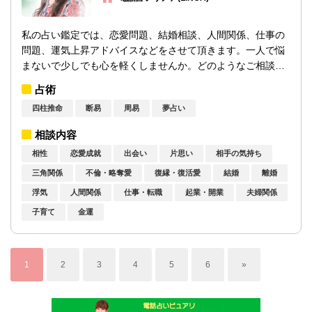
私の占い鑑定では、恋愛問題、結婚相談、人間関係、仕事の
問題、運気上昇アドバイスなどをさせて頂きます。一人で悩
まないで少しでも心を軽くしませんか。どのようなご相談で
も解決へと導かせていただきますので、安...
占術
四柱推命
断易
周易
夢占い
相談内容
相性
恋愛成就
出会い
片思い
相手の気持ち
三角関係
不倫・略奪愛
復縁・復活愛
結婚
離婚
浮気
人間関係
仕事・転職
起業・開業
夫婦関係
子育て
金運
1
2
3
4
5
6
»