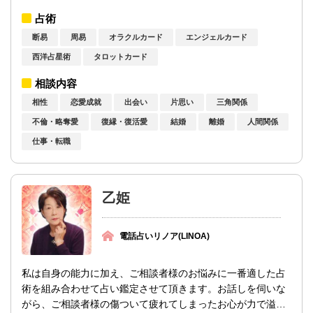
ルカード、オラクルカードを組み合わせて...
占術
断易
周易
オラクルカード
エンジェルカード
西洋占星術
タロットカード
相談内容
相性
恋愛成就
出会い
片思い
三角関係
不倫・略奪愛
復縁・復活愛
結婚
離婚
人間関係
仕事・転職
乙姫
電話占いリノア(LINOA)
私は自身の能力に加え、ご相談者様のお悩みに一番適した占
術を組み合わせて占い鑑定させて頂きます。お話しを伺いな
がら、ご相談者様の傷ついて疲れてしまったお心が力で溢れ