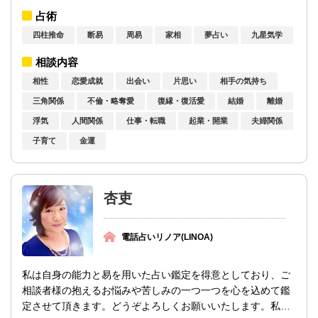
るように、私の力を送らせていただいてお...
占術
四柱推命
断易
周易
家相
夢占い
九星気学
相談内容
相性
恋愛成就
出会い
片思い
相手の気持ち
三角関係
不倫・略奪愛
復縁・復活愛
結婚
離婚
浮気
人間関係
仕事・転職
起業・開業
夫婦関係
子育て
金運
杏吏
電話占いリノア(LINOA)
私は自身の能力と易を用いた占い鑑定を得意としており、ご
相談者様の抱えるお悩みや苦しみの一つ一つを心を込めて鑑
定させて頂きます。どうぞよろしくお願いいたします。私の