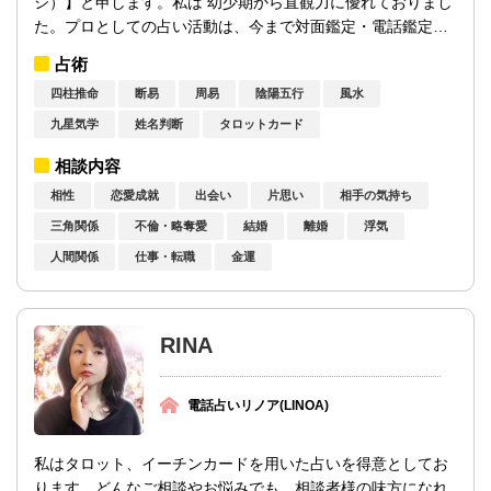
シ）】と申します。私は 幼少期から直観力に優れておりまし
た。プロとしての占い活動は、今まで対面鑑定・電話鑑定・
イベント占い鑑定・メール鑑定を通して計1...
占術
四柱推命
断易
周易
陰陽五行
風水
九星気学
姓名判断
タロットカード
相談内容
相性
恋愛成就
出会い
片思い
相手の気持ち
三角関係
不倫・略奪愛
結婚
離婚
浮気
人間関係
仕事・転職
金運
RINA
電話占いリノア(LINOA)
私はタロット、イーチンカードを用いた占いを得意としてお
ります。どんなご相談やお悩みでも、相談者様の味方になれ