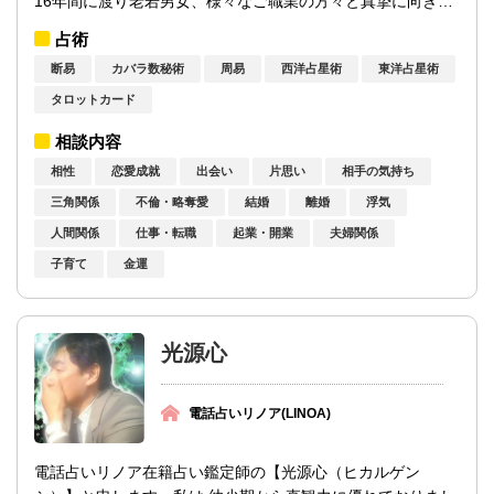
16年間に渡り老若男女、様々なご職業の方々と真摯に向き合
い実直、堅実な鑑定を行って来まし...
占術
断易
カバラ数秘術
周易
西洋占星術
東洋占星術
タロットカード
相談内容
相性
恋愛成就
出会い
片思い
相手の気持ち
三角関係
不倫・略奪愛
結婚
離婚
浮気
人間関係
仕事・転職
起業・開業
夫婦関係
子育て
金運
光源心
電話占いリノア(LINOA)
電話占いリノア在籍占い鑑定師の【光源心（ヒカルゲン