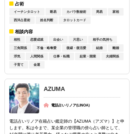
占術
イーチンタロット
断易
カバラ数秘術
周易
家相
西洋占星術
姓名判断
タロットカード
相談内容
相性
恋愛成就
出会い
片思い
相手の気持ち
三角関係
不倫・略奪愛
復縁・復活愛
結婚
離婚
浮気
人間関係
仕事・転職
起業・開業
夫婦関係
子育て
金運
AZUMA
電話占いリノア(LINOA)
電話占いリノア在籍占い鑑定師の【AZUMA（アズマ）】と申
します。私は今まで、某企業の管理職の傍ら占い師として、