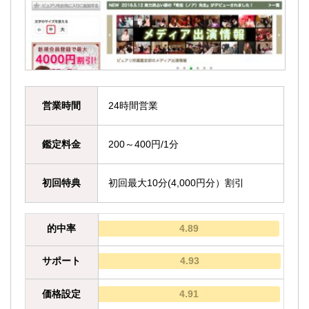
営業時間
24時間営業
鑑定料金
200～400円/1分
初回特典
初回最大10分(4,000円分）割引
的中率
4.89
サポート
4.93
価格設定
4.91