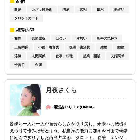
占術
断易
カバラ数秘術
周易
家相
風水
夢占い
タロットカード
相談内容
相性
恋愛成就
出会い
片思い
相手の気持ち
三角関係
不倫・略奪愛
復縁・復活愛
結婚
離婚
浮気
人間関係
仕事・転職
起業・開業
夫婦関係
子育て
金運
月夜さくら
電話占いリノア(LINOA)
皆様お一人お一人が自分らしさを取り戻し、未来への転機を
見つけて歩みだせるよう、私自身の能力に加え今日まで研鑽
に励んで参りました西洋占星術、タロット、易学、エンジェ