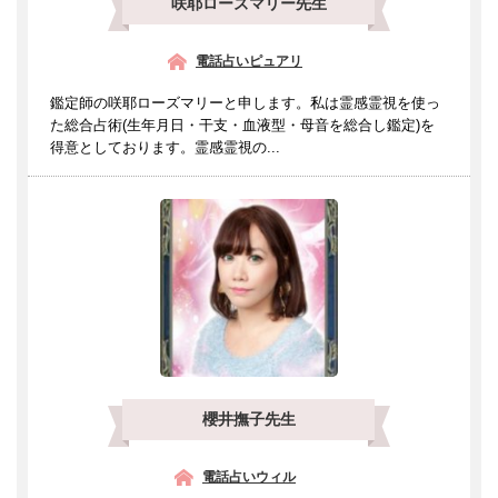
咲耶ローズマリー先生
電話占いピュアリ
鑑定師の咲耶ローズマリーと申します。私は霊感霊視を使っ
た総合占術(生年月日・干支・血液型・母音を総合し鑑定)を
得意としております。霊感霊視の...
櫻井撫子先生
電話占いウィル