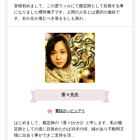
皆様初めまして、この度ウィルにて鑑定師として在籍する事
になりました櫻井撫子です。人間の人生とは選択の連続で
す。右か左か進むべき道をもしも迷わ...
香々先生
電話占いピュアリ
はじめまして、鑑定師の《香々(かか)》と申します。私が鑑
定師としての道に目覚めたのは16才の頃、縁があり不動明王
様に出会う事ができご支持を頂...