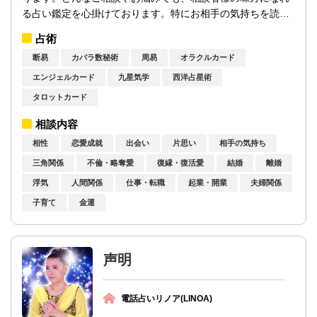
る占い鑑定を心掛けております。特にお相手の気持ちを読む
という視点を得意としており、時期などを...
占術
断易
カバラ数秘術
周易
オラクルカード
エンジェルカード
九星気学
西洋占星術
タロットカード
相談内容
相性
恋愛成就
出会い
片思い
相手の気持ち
三角関係
不倫・略奪愛
復縁・復活愛
結婚
離婚
浮気
人間関係
仕事・転職
起業・開業
夫婦関係
子育て
金運
声明
電話占いリノア(LINOA)