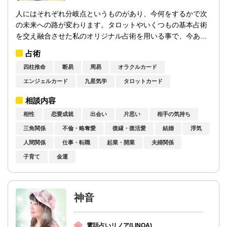
人にはそれぞれ分岐点というものがあり、今何をするかで次
の未来への路が変わります。タロットやいくつもの基本占術
を交え融合させた私のオリジナル占術を用いる事で、今あな
たが何をすべきか、どうすれば最善の未来...
占術
四柱推命
断易
周易
オラクルカード
エンジェルカード
九星気学
タロットカード
相談内容
相性
恋愛成就
出会い
片思い
相手の気持ち
三角関係
不倫・略奪愛
復縁・復活愛
結婚
浮気
人間関係
仕事・転職
起業・開業
夫婦関係
子育て
金運
神音
電話占いリノア(LINOA)