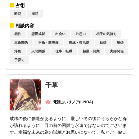
占い鑑定では、ご相談者様やお相手様の生...
占術
断易
周易
相談内容
相性
恋愛成就
出会い
片思い
相手の気持ち
三角関係
不倫・略奪愛
復縁・復活愛
結婚
離婚
浮気
人間関係
仕事・転職
起業・開業
夫婦関係
子育て
千草
電話占いリノア(LINOA)
破壊の後に創造があるように、厳しい冬の後にうららかな春
が訪れるように、目の前の困難も永遠ではないのでございま
す。幸福な未来の為の試練とお思いになって、私とご一緒に
乗り越えて参りましょう。まずは現状をし...