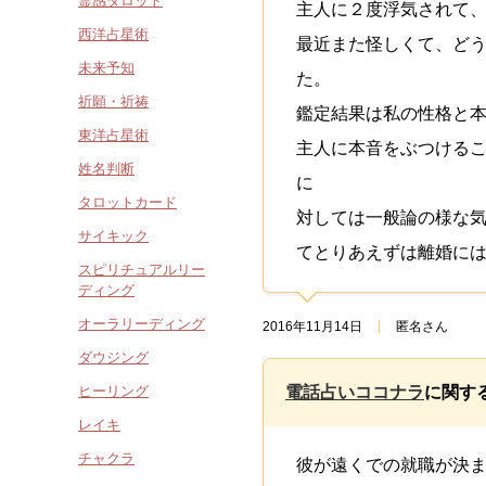
霊感タロット
主人に２度浮気されて
西洋占星術
最近また怪しくて、ど
未来予知
た。
祈願・祈祷
鑑定結果は私の性格と
東洋占星術
主人に本音をぶつける
姓名判断
に
タロットカード
対しては一般論の様な
サイキック
てとりあえずは離婚に
スピリチュアルリー
ディング
オーラリーディング
2016年11月14日
匿名さん
ダウジング
ヒーリング
電話占いココナラ
に関す
レイキ
チャクラ
彼が遠くでの就職が決