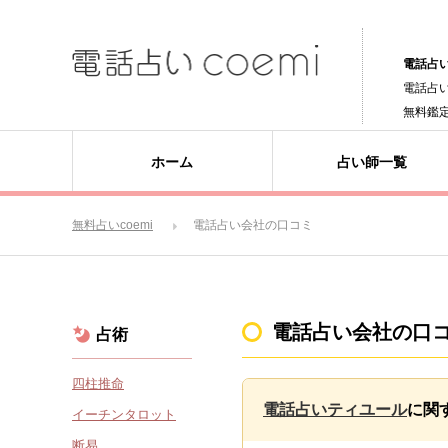
電話占い
電話占
無料鑑
ホーム
占い師一覧
無料占いcoemi
電話占い会社の口コミ
電話占い会社の口
占術
四柱推命
電話占いティユール
に関
イーチンタロット
断易