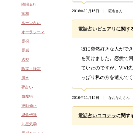
陰陽五行
2016年11月16日
匿名さん
家相
ルーン占い
電話占いピュアリ
に関す
オーラソーマ
霊視
彼に突然好きな人ができ
霊感
を受けました。恋愛で困
透視
ていたのですが、VIV
除霊・浄霊
っぱり私の方を選んで
風水
夢占い
白魔術
2016年11月15日
なおなおさん
波動修正
思念伝達
電話占いココナラ
に関す
九星気学