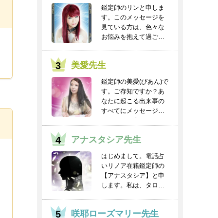
鑑定師のリンと申しま
す。このメッセージを
見ている方は、色々な
お悩みを抱えて過ごし
ていると思います。
人...
美愛先生
鑑定師の美愛(びあん)で
す。ご存知ですか？あ
なたに起こる出来事の
すべてにメッセージと
チャンスが含まれ...
アナスタシア先生
はじめまして。電話占
いリノア在籍鑑定師の
【アナスタシア】と申
します。私は、タロッ
トを得意としてお
り、...
咲耶ローズマリー先生