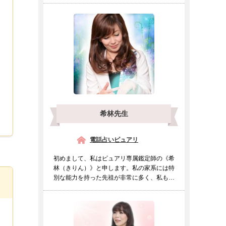
希林先生
電話占いピュアリ
初めまして、私はピュアリ専属鑑定師の《希
林（きりん）》と申します。私の家系には特
別な能力を持った先祖が非常に多く、私も幼
い頃より他の人とは違...