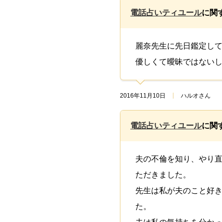
電話占いティユール
に関
麗奈先生に先日鑑定し
優しくて曖昧ではない
2016年11月10日
ハルオさん
電話占いティユール
に関
夫の不倫を知り、やり直
ただきました。
先生は私が夫のこと好
た。