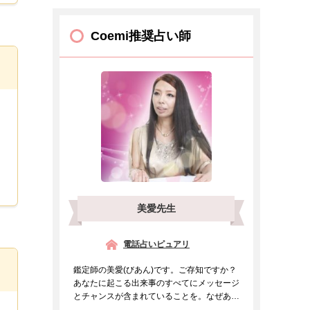
Coemi推奨占い師
美愛先生
電話占いピュアリ
鑑定師の美愛(びあん)です。ご存知ですか？
あなたに起こる出来事のすべてにメッセージ
とチャンスが含まれていることを。なぜあの
人と出会ったのか、...