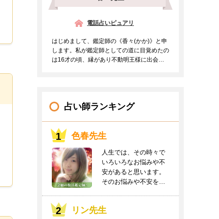
電話占いピュアリ
はじめまして、鑑定師の《香々(かか)》と申
します。私が鑑定師としての道に目覚めたの
は16才の頃、縁があり不動明王様に出会う
事ができご支持を頂...
占い師ランキング
色春先生
人生では、その時々で
いろいろなお悩みや不
安があると思います。
そのお悩みや不安をお
聞かせください。良
き...
リン先生