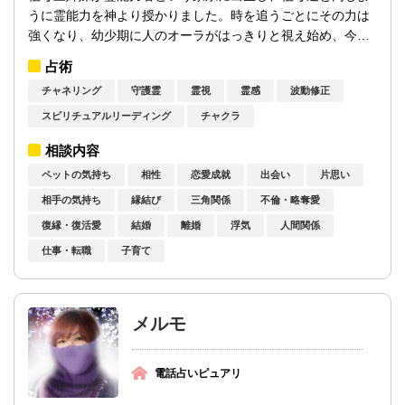
うに霊能力を神より授かりました。時を追うごとにその力は
強くなり、幼少期に人のオーラがはっきりと視え始め、今で
は主に霊感・霊視・霊聴で対象となる人の...
占術
チャネリング
守護霊
霊視
霊感
波動修正
スピリチュアルリーディング
チャクラ
相談内容
ペットの気持ち
相性
恋愛成就
出会い
片思い
相手の気持ち
縁結び
三角関係
不倫・略奪愛
復縁・復活愛
結婚
離婚
浮気
人間関係
仕事・転職
子育て
メルモ
電話占いピュアリ