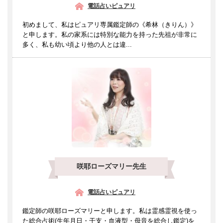
電話占いピュアリ
初めまして、私はピュアリ専属鑑定師の《希林（きりん）》
と申します。私の家系には特別な能力を持った先祖が非常に
多く、私も幼い頃より他の人とは違...
咲耶ローズマリー先生
電話占いピュアリ
鑑定師の咲耶ローズマリーと申します。私は霊感霊視を使っ
た総合占術(生年月日・干支・血液型・母音を総合し鑑定)を