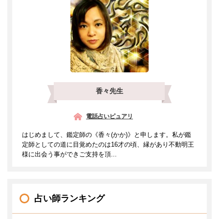
香々先生
電話占いピュアリ
はじめまして、鑑定師の《香々(かか)》と申します。私が鑑
定師としての道に目覚めたのは16才の頃、縁があり不動明王
様に出会う事ができご支持を頂...
占い師ランキング