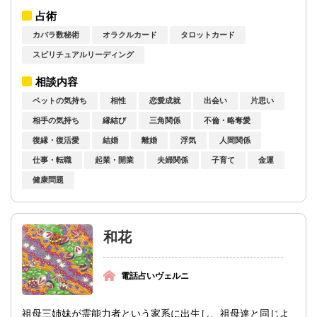
ン」や、「色彩からのメッセージ」を受け...
占術
カバラ数秘術
オラクルカード
タロットカード
スピリチュアルリーディング
相談内容
ペットの気持ち
相性
恋愛成就
出会い
片思い
相手の気持ち
縁結び
三角関係
不倫・略奪愛
復縁・復活愛
結婚
離婚
浮気
人間関係
仕事・転職
起業・開業
夫婦関係
子育て
金運
健康問題
和花
電話占いヴェルニ
祖母三姉妹が霊能力者という家系に出生し、祖母達と同じよ