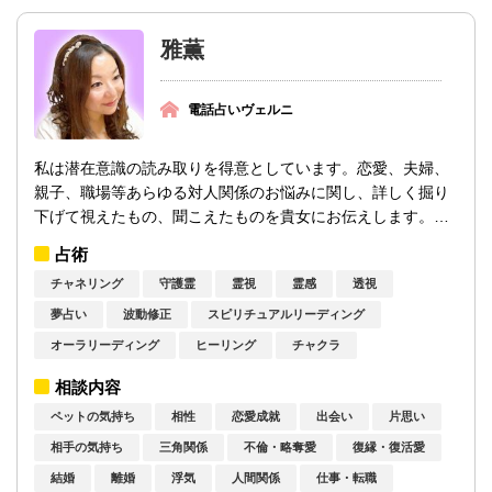
雅薫
電話占いヴェルニ
私は潜在意識の読み取りを得意としています。恋愛、夫婦、
親子、職場等あらゆる対人関係のお悩みに関し、詳しく掘り
下げて視えたもの、聞こえたものを貴女にお伝えします。貴
女が抱える疑問や不安を、私が貴女の...
占術
チャネリング
守護霊
霊視
霊感
透視
夢占い
波動修正
スピリチュアルリーディング
オーラリーディング
ヒーリング
チャクラ
相談内容
ペットの気持ち
相性
恋愛成就
出会い
片思い
相手の気持ち
三角関係
不倫・略奪愛
復縁・復活愛
結婚
離婚
浮気
人間関係
仕事・転職