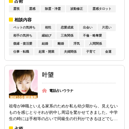
占術
霊視
霊感
除霊・浄霊
波動修正
霊感タロット
相談内容
ペットの気持ち
相性
恋愛成就
出会い
片思い
相手の気持ち
縁結び
三角関係
不倫・略奪愛
復縁・復活愛
結婚
離婚
浮気
人間関係
仕事・転職
起業・開業
夫婦関係
子育て
金運
叶望
電話占いウラナ
祖母が神職といえる家系のためか私も幼少期から、見えない
ものを感じとりそれが的中し周辺を驚かせてきました。中学
生の時には手相等の占いで同級生の行列ができるほどでし
た。私の力を見抜いてくださっ...
占術