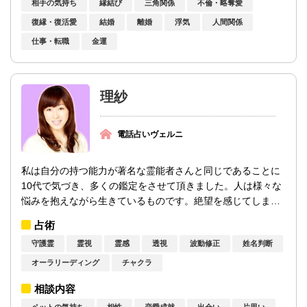
相手の気持ち
縁結び
三角関係
不倫・略奪愛
復縁・復活愛
結婚
離婚
浮気
人間関係
仕事・転職
金運
理紗
電話占いヴェルニ
私は自分の持つ能力が著名な霊能者さんと同じであることに
10代で気づき、多くの鑑定をさせて頂きました。人は様々な
悩みを抱えながら生きているものです。絶望を感じてしまっ
ても僅かでも望みがあれば、皆様の...
占術
守護霊
霊視
霊感
透視
波動修正
姓名判断
オーラリーディング
チャクラ
相談内容
ペットの気持ち
相性
恋愛成就
出会い
片思い