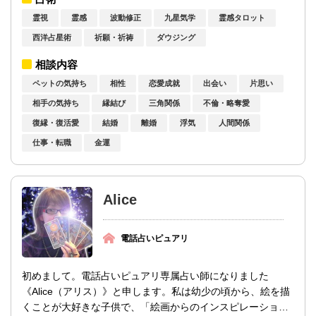
霊視
霊感
波動修正
九星気学
霊感タロット
西洋占星術
祈願・祈祷
ダウジング
相談内容
ペットの気持ち
相性
恋愛成就
出会い
片思い
相手の気持ち
縁結び
三角関係
不倫・略奪愛
復縁・復活愛
結婚
離婚
浮気
人間関係
仕事・転職
金運
Alice
電話占いピュアリ
初めまして。電話占いピュアリ専属占い師になりました
《Alice（アリス）》と申します。私は幼少の頃から、絵を描
くことが大好きな子供で、「絵画からのインスピレーショ