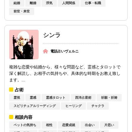
結婚
離婚
浮気
人間関係
仕事・転職
前世・来世
シンラ
電話占いヴェルニ
複雑な恋愛や結婚から、様々な問題など、霊感とタロットで
深く解読し、お相手の気持ちや、具体的な時期をお教え致し
ます。...
占術
霊視
霊感
霊感タロット
西洋占星術
祈願・祈祷
スピリチュアルリーディング
ヒーリング
チャクラ
相談内容
ペットの気持ち
相性
恋愛成就
出会い
片思い