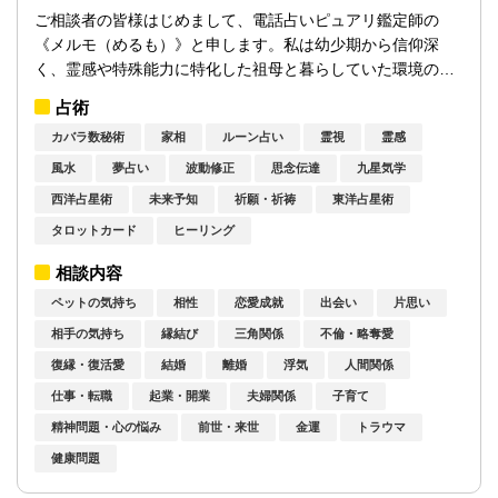
ご相談者の皆様はじめまして、電話占いピュアリ鑑定師の
《メルモ（めるも）》と申します。私は幼少期から信仰深
く、霊感や特殊能力に特化した祖母と暮らしていた環境のお
かげで、人様が普通に話していても、その方の...
占術
カバラ数秘術
家相
ルーン占い
霊視
霊感
風水
夢占い
波動修正
思念伝達
九星気学
西洋占星術
未来予知
祈願・祈祷
東洋占星術
タロットカード
ヒーリング
相談内容
ペットの気持ち
相性
恋愛成就
出会い
片思い
相手の気持ち
縁結び
三角関係
不倫・略奪愛
復縁・復活愛
結婚
離婚
浮気
人間関係
仕事・転職
起業・開業
夫婦関係
子育て
精神問題・心の悩み
前世・来世
金運
トラウマ
健康問題