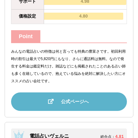
サポート
4.98
価格設定
4.80
Point
みんなの電話占いの特徴は何と言っても特典の豊富さです。初回利用
時の割引は最大で5,820円にもなり、さらに通話料は無料。なので発
生する料金は鑑定料だけ。雑誌などにも掲載されたことのある占い師
も多く在籍しているので、抱えている悩みを絶対に解決したい方にオ
ススメの占い会社です。
公式ページへ
電話占いヴェルニ
4.81
総合点：