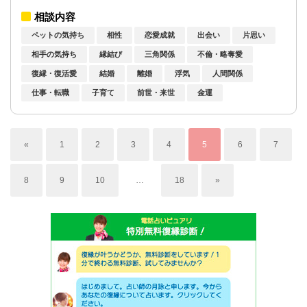
相談内容
ペットの気持ち
相性
恋愛成就
出会い
片思い
相手の気持ち
縁結び
三角関係
不倫・略奪愛
復縁・復活愛
結婚
離婚
浮気
人間関係
仕事・転職
子育て
前世・来世
金運
«
1
2
3
4
5
6
7
8
9
10
…
18
»