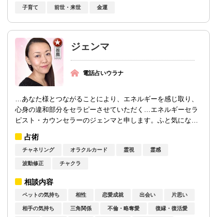
子育て
前世・来世
金運
ジェンマ
電話占いウラナ
…あなた様とつながることにより、エネルギーを感じ取り、
心身の違和部分をセラピーさせていただく…エネルギーセラ
ピスト・カウンセラーのジェンマと申します。ふと気になっ
たら、鍵のかかっていないわ...
占術
チャネリング
オラクルカード
霊視
霊感
波動修正
チャクラ
相談内容
ペットの気持ち
相性
恋愛成就
出会い
片思い
相手の気持ち
三角関係
不倫・略奪愛
復縁・復活愛