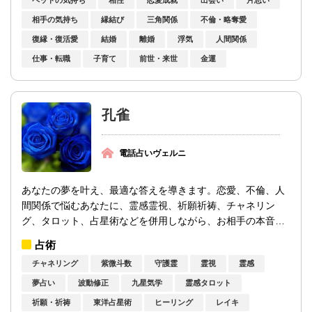
相手の気持ち
縁結び
三角関係
不倫・略奪愛
復縁・復活愛
結婚
離婚
浮気
人間関係
仕事・転職
子育て
前世・来世
金運
孔雀
電話占いヴェルニ
あなたの夢を叶え、最適な答えを導きます。恋愛、不倫、人
間関係で悩むあなたに、霊感霊視、祈願祈祷、チャネリン
グ、タロット、占星術などを併用しながら、お相手の本音、
隠された出会いの秘密…、そして近未来にと...
占術
チャネリング
紫微斗数
守護霊
霊視
霊感
夢占い
波動修正
九星気学
霊感タロット
祈願・祈祷
東洋占星術
ヒーリング
レイキ