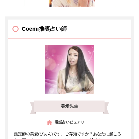
Coemi推奨占い師
美愛先生
電話占いピュアリ
鑑定師の美愛(びあん)です。ご存知ですか？あなたに起こる