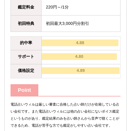
鑑定料金
220円～/1分
初回特典
初回最大3,000円分割引
的中率
4.88
サポート
4.80
価格設定
4.89
Point
電話占いウィルは厳しい審査に合格した占い師だけが在籍している占
い会社です。また電話占いウィルには他の占い会社にないボイス鑑定
というものがあり、鑑定結果のみを占い師さんから音声で聴くことが
できるため、電話が苦手な方でも鑑定がしやすい占い会社です。