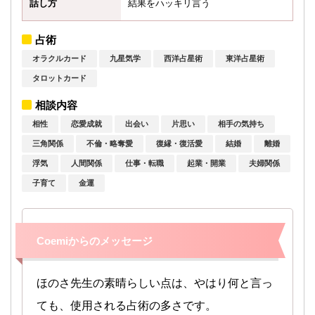
話し方
結果をハッキリ言う
占術
オラクルカード
九星気学
西洋占星術
東洋占星術
タロットカード
相談内容
相性
恋愛成就
出会い
片思い
相手の気持ち
三角関係
不倫・略奪愛
復縁・復活愛
結婚
離婚
浮気
人間関係
仕事・転職
起業・開業
夫婦関係
子育て
金運
Coemiからのメッセージ
ほのさ先生の素晴らしい点は、やはり何と言っ
ても、使用される占術の多さです。