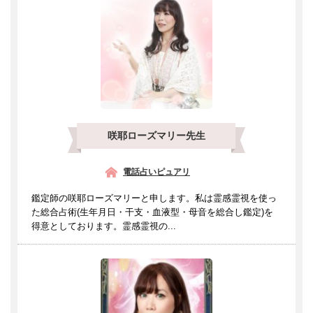
咲耶ローズマリー先生
電話占いピュアリ
鑑定師の咲耶ローズマリーと申します。私は霊感霊視を使っ
た総合占術(生年月日・干支・血液型・母音を総合し鑑定)を
得意としております。霊感霊視の...