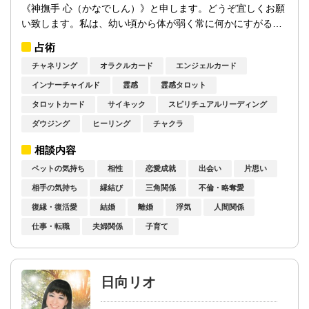
《神撫手 心（かなでしん）》と申します。どうぞ宜しくお願
い致します。私は、幼い頃から体が弱く常に何かにすがるよ
うな心の弱さもありました。しかし、視...
占術
チャネリング
オラクルカード
エンジェルカード
インナーチャイルド
霊感
霊感タロット
タロットカード
サイキック
スピリチュアルリーディング
ダウジング
ヒーリング
チャクラ
相談内容
ペットの気持ち
相性
恋愛成就
出会い
片思い
相手の気持ち
縁結び
三角関係
不倫・略奪愛
復縁・復活愛
結婚
離婚
浮気
人間関係
仕事・転職
夫婦関係
子育て
日向リオ