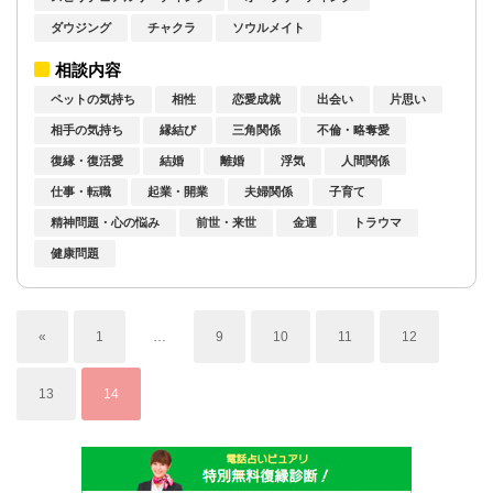
ダウジング
チャクラ
ソウルメイト
相談内容
ペットの気持ち
相性
恋愛成就
出会い
片思い
相手の気持ち
縁結び
三角関係
不倫・略奪愛
復縁・復活愛
結婚
離婚
浮気
人間関係
仕事・転職
起業・開業
夫婦関係
子育て
精神問題・心の悩み
前世・来世
金運
トラウマ
健康問題
«
1
…
9
10
11
12
13
14