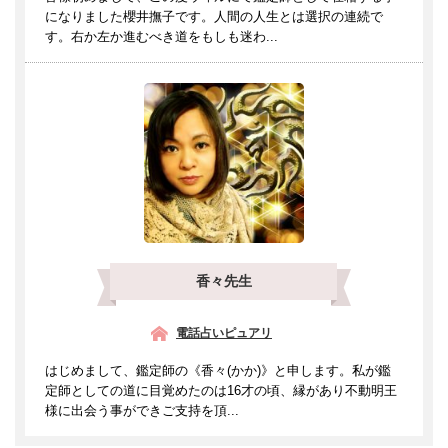
になりました櫻井撫子です。人間の人生とは選択の連続で
す。右か左か進むべき道をもしも迷わ...
香々先生
電話占いピュアリ
はじめまして、鑑定師の《香々(かか)》と申します。私が鑑
定師としての道に目覚めたのは16才の頃、縁があり不動明王
様に出会う事ができご支持を頂...