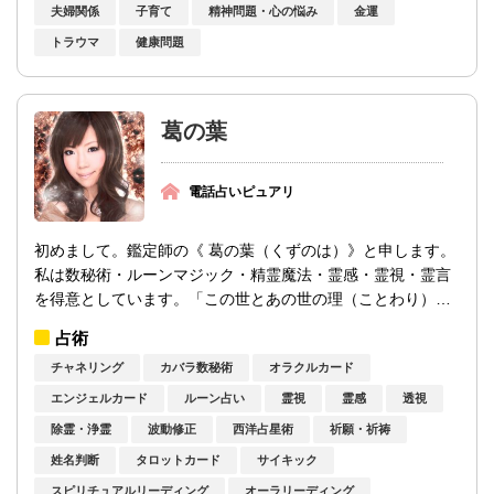
夫婦関係
子育て
精神問題・心の悩み
金運
トラウマ
健康問題
葛の葉
電話占いピュアリ
初めまして。鑑定師の《 葛の葉（くずのは）》と申します。
私は数秘術・ルーンマジック・精霊魔法・霊感・霊視・霊言
を得意としています。「この世とあの世の理（ことわり）」
を知り、7年前に本格的に弟子入りを致...
占術
チャネリング
カバラ数秘術
オラクルカード
エンジェルカード
ルーン占い
霊視
霊感
透視
除霊・浄霊
波動修正
西洋占星術
祈願・祈祷
姓名判断
タロットカード
サイキック
スピリチュアルリーディング
オーラリーディング