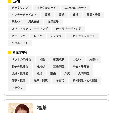
占術
チャネリング
オラクルカード
エンジェルカード
インナーチャイルド
霊視
霊感
透視
除霊・浄霊
夢占い
思念伝達
九星気学
スピリチュアルリーディング
オーラリーディング
ヒーリング
レイキ
チャクラ
アカシックレコード
ソウルメイト
相談内容
ペットの気持ち
相性
恋愛成就
出会い
片思い
相手の気持ち
縁結び
三角関係
不倫・略奪愛
復縁・復活愛
結婚
離婚
浮気
人間関係
仕事・転職
起業・開業
子育て
精神問題・心の悩み
トラウマ
福茶