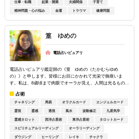
仕事・転職
起業・開業
夫婦関係
子育て
精神問題・心の悩み
金運
トラウマ
健康問題
篁 ゆめの
電話占いピュアリ
電話占いピュアリ鑑定師の《篁 ゆめの（たかむらゆめ
の）》と申します。皆様にお目にかかれて光栄で御座いま
す。私は、8歳頃まで肉眼でオーラが見え、人間は光るものだ
と思っていました。出生時には仮死状態で生ま...
占術
チャネリング
周易
オラクルカード
エンジェルカード
霊視
霊感
透視
風水
波動修正
九星気学
霊感タロット
西洋占星術
東洋占星術
タロットカード
スピリチュアルリーディング
オーラリーディング
ダウジング
ヒーリング
レイキ
チャクラ