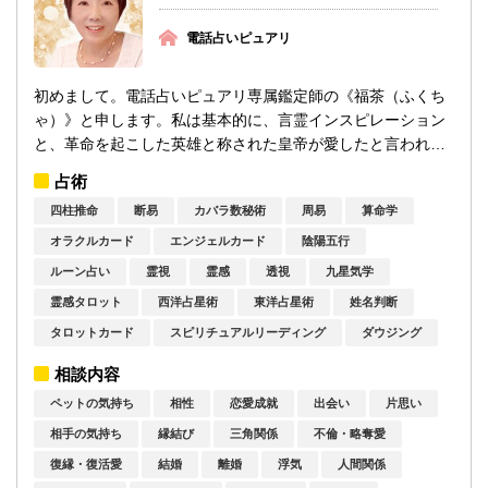
電話占いピュアリ
初めまして。電話占いピュアリ専属鑑定師の《福茶（ふくち
ゃ）》と申します。私は基本的に、言霊インスピレーション
と、革命を起こした英雄と称された皇帝が愛したと言われて
おりますカードを併せて鑑定をさせていた...
占術
四柱推命
断易
カバラ数秘術
周易
算命学
オラクルカード
エンジェルカード
陰陽五行
ルーン占い
霊視
霊感
透視
九星気学
霊感タロット
西洋占星術
東洋占星術
姓名判断
タロットカード
スピリチュアルリーディング
ダウジング
相談内容
ペットの気持ち
相性
恋愛成就
出会い
片思い
相手の気持ち
縁結び
三角関係
不倫・略奪愛
復縁・復活愛
結婚
離婚
浮気
人間関係