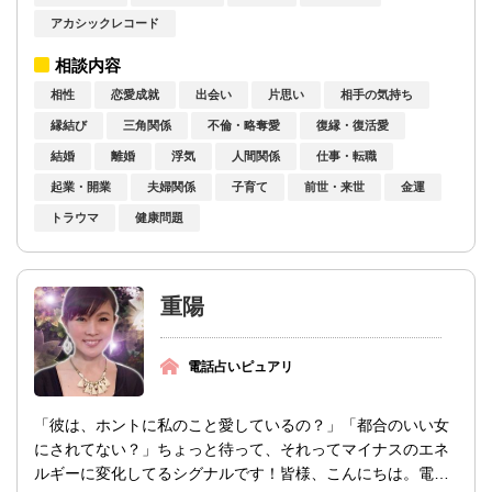
アカシックレコード
相談内容
相性
恋愛成就
出会い
片思い
相手の気持ち
縁結び
三角関係
不倫・略奪愛
復縁・復活愛
結婚
離婚
浮気
人間関係
仕事・転職
起業・開業
夫婦関係
子育て
前世・来世
金運
トラウマ
健康問題
重陽
電話占いピュアリ
「彼は、ホントに私のこと愛しているの？」「都合のいい女
にされてない？」ちょっと待って、それってマイナスのエネ
ルギーに変化してるシグナルです！皆様、こんにちは。電話