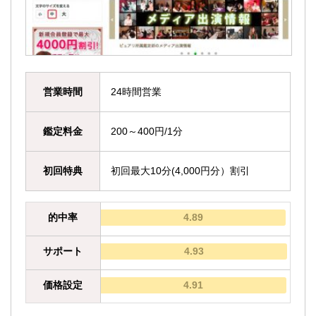
営業時間
24時間営業
鑑定料金
200～400円/1分
初回特典
初回最大10分(4,000円分）割引
的中率
4.89
サポート
4.93
価格設定
4.91