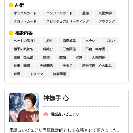
占いピュアリ専属占い師の《重陽（ちょう...
占術
オラクルカード
エンジェルカード
霊感
九星気学
タロットカード
スピリチュアルリーディング
ダウジング
相談内容
ペットの気持ち
相性
恋愛成就
出会い
片思い
相手の気持ち
縁結び
三角関係
不倫・略奪愛
復縁・復活愛
結婚
離婚
浮気
人間関係
仕事・転職
夫婦関係
子育て
精神問題・心の悩み
金運
トラウマ
健康問題
神撫手 心
電話占いピュアリ
電話占いピュアリ専属鑑定師として在籍させて頂きました。