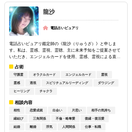
龍沙
電話占いピュアリ
電話占いピュアリ鑑定師の《龍沙（りゅうざ）》と申しま
す。私は、霊感、霊視、霊聴、主に未来予知をご提案させて
いただき、エンジェルカードを使用、霊感、霊視による直感
を駆使して鑑定を行わせていただきます。日...
占術
守護霊
オラクルカード
エンジェルカード
霊視
霊感
透視
スピリチュアルリーディング
ダウジング
ヒーリング
チャクラ
相談内容
相性
恋愛成就
出会い
片思い
相手の気持ち
縁結び
三角関係
不倫・略奪愛
復縁・復活愛
結婚
離婚
浮気
人間関係
仕事・転職