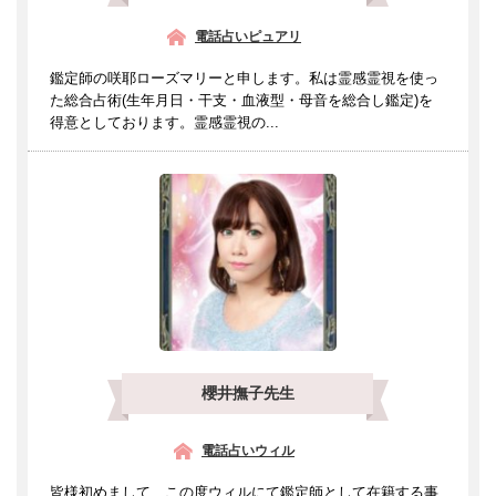
電話占いピュアリ
鑑定師の咲耶ローズマリーと申します。私は霊感霊視を使っ
た総合占術(生年月日・干支・血液型・母音を総合し鑑定)を
得意としております。霊感霊視の...
櫻井撫子先生
電話占いウィル
皆様初めまして、この度ウィルにて鑑定師として在籍する事