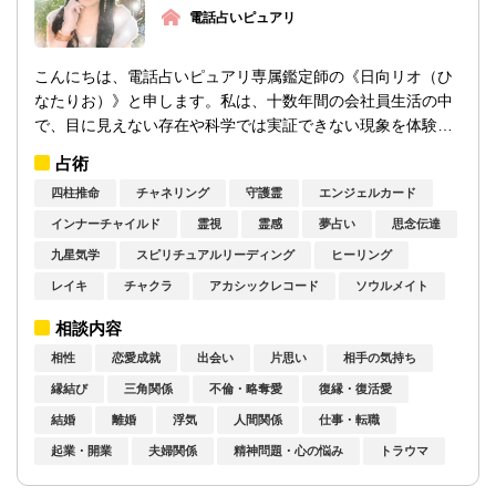
電話占いピュアリ
こんにちは、電話占いピュアリ専属鑑定師の《日向リオ（ひ
なたりお）》と申します。私は、十数年間の会社員生活の中
で、目に見えない存在や科学では実証できない現象を体験し
てきました。その過程において、スピリチ...
占術
四柱推命
チャネリング
守護霊
エンジェルカード
インナーチャイルド
霊視
霊感
夢占い
思念伝達
九星気学
スピリチュアルリーディング
ヒーリング
レイキ
チャクラ
アカシックレコード
ソウルメイト
相談内容
相性
恋愛成就
出会い
片思い
相手の気持ち
縁結び
三角関係
不倫・略奪愛
復縁・復活愛
結婚
離婚
浮気
人間関係
仕事・転職
起業・開業
夫婦関係
精神問題・心の悩み
トラウマ