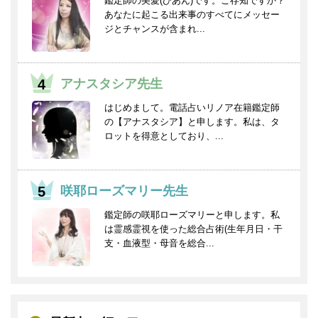
鑑定師の美愛(びあん)です。ご存知ですか？
あなたに起こる出来事のすべてにメッセー
ジとチャンスが含まれ...
アナスタシア先生
はじめまして。電話占いリノア在籍鑑定師
の【アナスタシア】と申します。私は、タ
ロットを得意としており、...
咲耶ローズマリー先生
鑑定師の咲耶ローズマリーと申します。私
は霊感霊視を使った総合占術(生年月日・干
支・血液型・母音を総合...