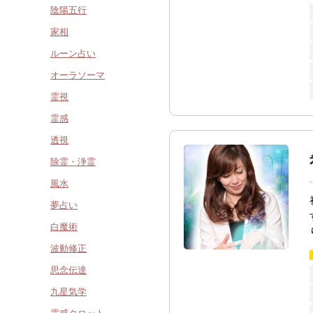
陰陽五行
家相
ルーン占い
オーラソーマ
霊視
霊感
透視
除霊・浄霊
風水
夢占い
白魔術
波動修正
思念伝達
九星気学