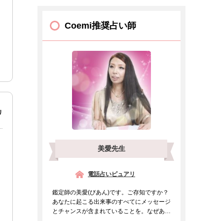
Coemi推奨占い師
リ
美愛先生
電話占いピュアリ
鑑定師の美愛(びあん)です。ご存知ですか？
あなたに起こる出来事のすべてにメッセージ
とチャンスが含まれていることを。なぜあの
人と出会ったのか、...