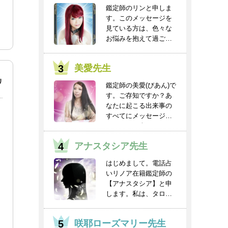
鑑定師のリンと申しま
す。このメッセージを
見ている方は、色々な
お悩みを抱えて過ごし
ていると思います。
人...
美愛先生
リ
鑑定師の美愛(びあん)で
す。ご存知ですか？あ
なたに起こる出来事の
すべてにメッセージと
チャンスが含まれ...
アナスタシア先生
はじめまして。電話占
いリノア在籍鑑定師の
【アナスタシア】と申
します。私は、タロッ
トを得意としてお
り、...
咲耶ローズマリー先生