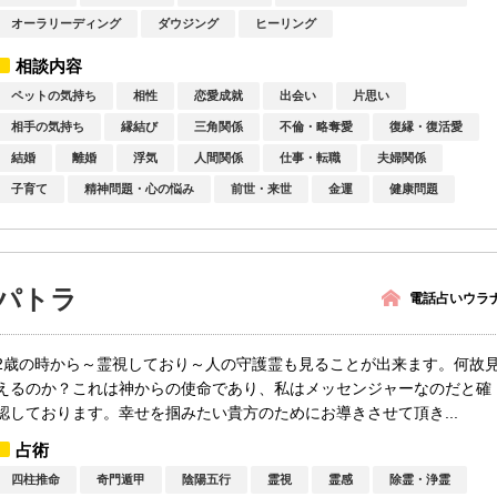
オーラリーディング
ダウジング
ヒーリング
相談内容
ペットの気持ち
相性
恋愛成就
出会い
片思い
相手の気持ち
縁結び
三角関係
不倫・略奪愛
復縁・復活愛
結婚
離婚
浮気
人間関係
仕事・転職
夫婦関係
子育て
精神問題・心の悩み
前世・来世
金運
健康問題
パトラ
電話占いウラ
2歳の時から～霊視しており～人の守護霊も見ることが出来ます。何故
えるのか？これは神からの使命であり、私はメッセンジャーなのだと確
認しております。幸せを掴みたい貴方のためにお導きさせて頂き...
占術
四柱推命
奇門遁甲
陰陽五行
霊視
霊感
除霊・浄霊