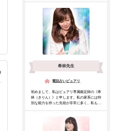
希林先生
リ
電話占いピュアリ
初めまして、私はピュアリ専属鑑定師の《希
林（きりん）》と申します。私の家系には特
別な能力を持った先祖が非常に多く、私も幼
い頃より他の人とは違...