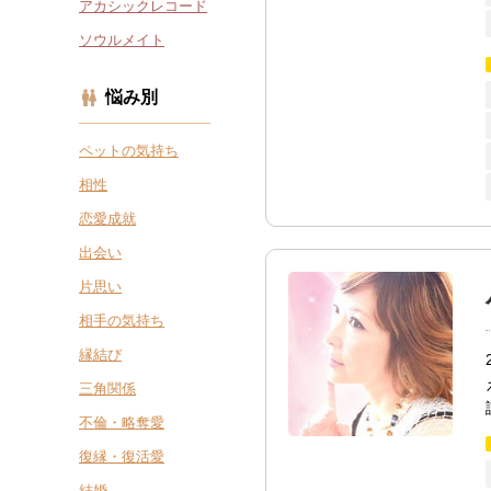
アカシックレコード
ソウルメイト
悩み別
ペットの気持ち
相性
恋愛成就
出会い
片思い
相手の気持ち
縁結び
三角関係
不倫・略奪愛
復縁・復活愛
結婚