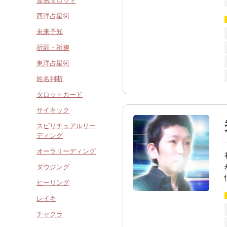
霊感タロット
西洋占星術
未来予知
祈願・祈祷
東洋占星術
姓名判断
タロットカード
サイキック
スピリチュアルリー
ディング
オーラリーディング
ダウジング
ヒーリング
レイキ
チャクラ