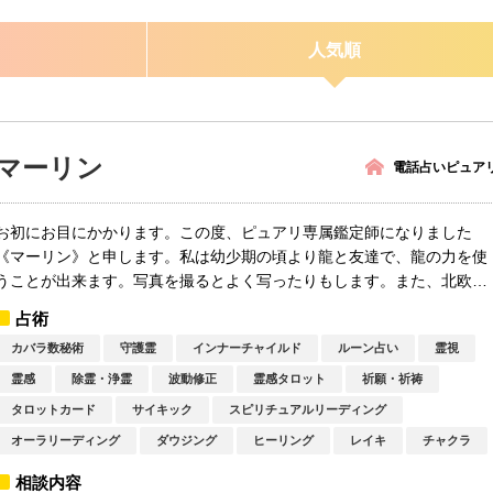
人気順
マーリン
電話占いピュア
お初にお目にかかります。この度、ピュアリ専属鑑定師になりました
《マーリン》と申します。私は幼少期の頃より龍と友達で、龍の力を使
うことが出来ます。写真を撮るとよく写ったりもします。また、北欧の
神々の恩寵...
占術
カバラ数秘術
守護霊
インナーチャイルド
ルーン占い
霊視
霊感
除霊・浄霊
波動修正
霊感タロット
祈願・祈祷
タロットカード
サイキック
スピリチュアルリーディング
オーラリーディング
ダウジング
ヒーリング
レイキ
チャクラ
相談内容