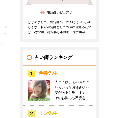
電話占いピュアリ
はじめまして、鑑定師の《香々(かか)》と申
します。私が鑑定師としての道に目覚めたの
は16才の頃、縁があり不動明王様に出会う
事ができご支持を頂...
ル
占い師ランキング
色春先生
人生では、その時々で
いろいろなお悩みや不
安があると思います。
そのお悩みや不安をお
聞かせください。良
き...
リン先生