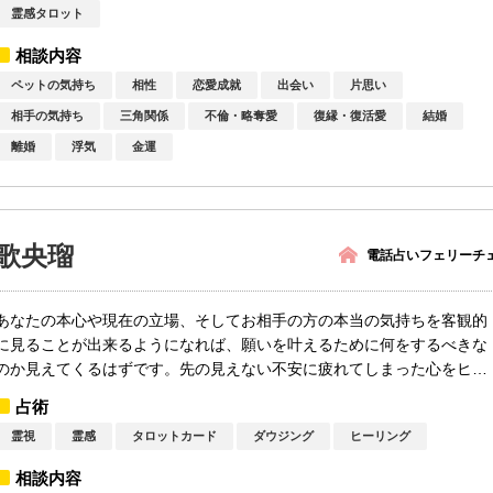
霊感タロット
相談内容
ペットの気持ち
相性
恋愛成就
出会い
片思い
相手の気持ち
三角関係
不倫・略奪愛
復縁・復活愛
結婚
離婚
浮気
金運
歌央瑠
電話占いフェリーチ
あなたの本心や現在の立場、そしてお相手の方の本当の気持ちを客観的
に見ることが出来るようになれば、願いを叶えるために何をするべきな
のか見えてくるはずです。先の見えない不安に疲れてしまった心をヒー
リン...
占術
霊視
霊感
タロットカード
ダウジング
ヒーリング
相談内容