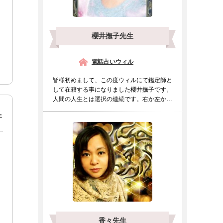
櫻井撫子先生
電話占いウィル
皆様初めまして、この度ウィルにて鑑定師と
して在籍する事になりました櫻井撫子です。
人間の人生とは選択の連続です。右か左か進
むべき道をもしも迷わ...
ェ
香々先生