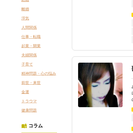
離婚
浮気
人間関係
仕事・転職
起業・開業
夫婦関係
子育て
精神問題・心の悩み
前世・来世
金運
トラウマ
健康問題
コラム