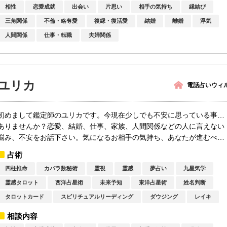
相性
恋愛成就
出会い
片思い
相手の気持ち
縁結び
三角関係
不倫・略奪愛
復縁・復活愛
結婚
離婚
浮気
人間関係
仕事・転職
夫婦関係
ユリカ
電話占いウィ
初めまして鑑定師のユリカです。今現在少しでも不安に思っている事…
ありませんか？恋愛、結婚、仕事、家族、人間関係などの人に言えない
悩み、不安をお話下さい。気になるお相手の気持ち、あなたが進むべき
道、何を...
占術
四柱推命
カバラ数秘術
霊視
霊感
夢占い
九星気学
霊感タロット
西洋占星術
未来予知
東洋占星術
姓名判断
タロットカード
スピリチュアルリーディング
ダウジング
レイキ
相談内容