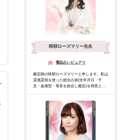
咲耶ローズマリー先生
電話占いピュアリ
鑑定師の咲耶ローズマリーと申します。私は
霊感霊視を使った総合占術(生年月日・干
ナ
支・血液型・母音を総合し鑑定)を得意とし
ております。霊感霊視の...
見