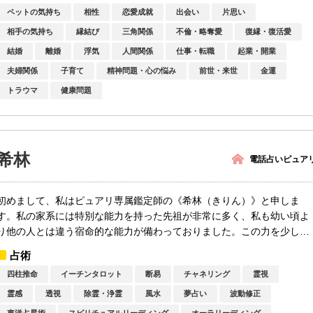
ペットの気持ち
相性
恋愛成就
出会い
片思い
相手の気持ち
縁結び
三角関係
不倫・略奪愛
復縁・復活愛
結婚
離婚
浮気
人間関係
仕事・転職
起業・開業
夫婦関係
子育て
精神問題・心の悩み
前世・来世
金運
トラウマ
健康問題
希林
電話占いピュア
初めまして、私はピュアリ専属鑑定師の《希林（きりん）》と申しま
す。私の家系には特別な能力を持った先祖が非常に多く、私も幼い頃よ
り他の人とは違う宿命的な能力が備わっておりました。この力を少しで
も皆様のお...
占術
四柱推命
イーチンタロット
断易
チャネリング
霊視
霊感
透視
除霊・浄霊
風水
夢占い
波動修正