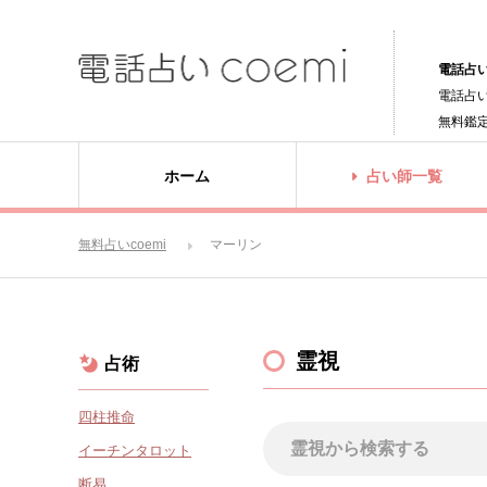
電話占い
電話占
無料鑑
ホーム
占い師一覧
無料占いcoemi
マーリン
霊視
占術
四柱推命
イーチンタロット
断易