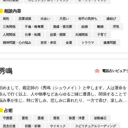
東洋占星術
スピリチュアルリーディング
オーラリーディング
相談内容
相性
恋愛成就
出会い
片思い
相手の気持ち
縁結び
三角関係
不倫・略奪愛
復縁・復活愛
結婚
離婚
浮気
人間関係
仕事・転職
起業・開業
夫婦関係
子育て
精神問題・心の悩み
前世・来世
金運
トラウマ
健康問題
秀鳴
電話占いピュア
初めまして、鑑定師の《秀鳴（シュウメイ）》と申します。人は運命を
歩んで行く以上、人や物事などあらゆるご縁に遭遇し、関係することで
悩み事が生じ、時に苦しみ、悲しみに暮れたり、一方で喜び、楽しみな
ど様々な...
占術
守護霊
霊視
霊感
透視
除霊・浄霊
波動修正
思念伝達
祈願・祈祷
サイキック
スピリチュアルリーディング