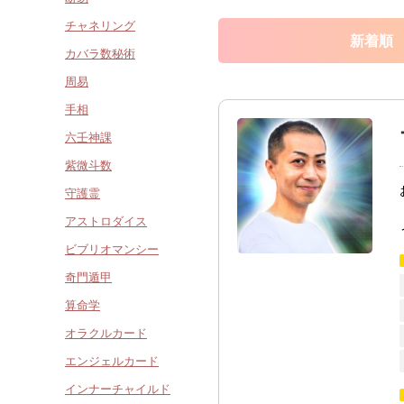
チャネリング
新着順
カバラ数秘術
周易
手相
六壬神課
紫微斗数
守護霊
アストロダイス
ビブリオマンシー
奇門遁甲
算命学
オラクルカード
エンジェルカード
インナーチャイルド