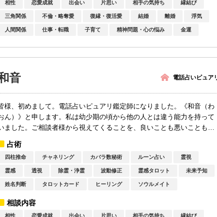
相性
恋愛成就
出会い
片思い
相手の気持ち
縁結び
三角関係
不倫・略奪愛
復縁・復活愛
結婚
離婚
浮気
人間関係
仕事・転職
子育て
精神問題・心の悩み
金運
和音
電話占いピュア
皆様、初めまして。電話占いピュアリ鑑定師になりました。《和音（わ
おん）》と申します。私は幼少期の頃から他の人とは違う能力を持って
いました。ご相談者様から視えてくることを、良いことも悪いことも全
てお伝え...
占術
四柱推命
チャネリング
カバラ数秘術
ルーン占い
霊視
霊感
透視
除霊・浄霊
波動修正
霊感タロット
未来予知
姓名判断
タロットカード
ヒーリング
ソウルメイト
相談内容
相性
恋愛成就
出会い
片思い
相手の気持ち
縁結び