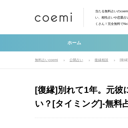
当たる無料占いのcoe
い、相性占いや恋愛占
くさん！完全無料でN
ホーム
無料占いcoemi
公開占い
復縁相談
[復
[復縁]別れて1年。元彼
い？[タイミング]-無料