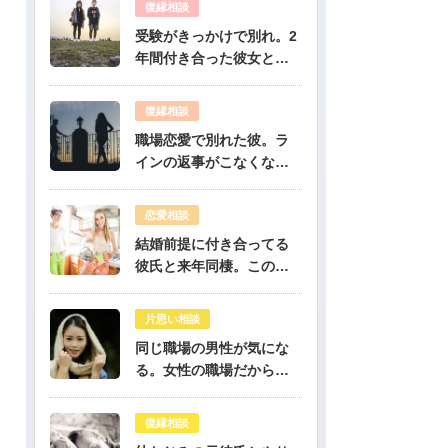
復縁相談
受験がきっかけで別れ。2
年間付き合った彼女と復
縁出来ますか？-公開鑑定-
無料占い
復縁相談
職場恋愛で別れた彼。ラ
インの返事がこなくなっ
たけど復縁できますか？-
公開鑑定-無料占い
恋愛相談
結婚前提に付き合ってる
彼氏と来年同棲。このま
まで幸せになれる？-公開
鑑定-無料占い
片思い相談
同じ職場の男性が気にな
る。女性の職場だから人
気のある彼だけど、彼は
私のこと好き？-公開鑑定-
復縁相談
無料占い