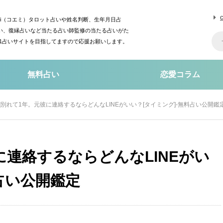
mi（コエミ）タロット占いや姓名判断、生年月日占
い、復縁占いなど当たる占い師監修の当たる占いがた
o1占いサイトを目指してますので応援お願いします。
無料占い
恋愛コラム
縁]別れて1年。元彼に連絡するならどんなLINEがいい？[タイミング]-無料占い公開鑑
に連絡するならどんなLINEがい
占い公開鑑定