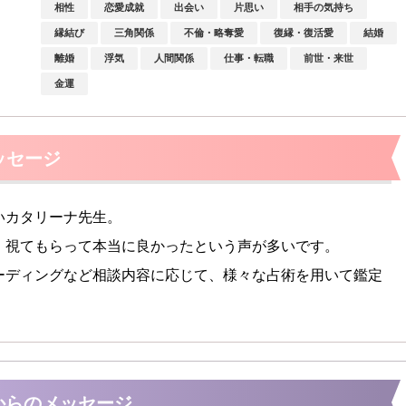
相性
恋愛成就
出会い
片思い
相手の気持ち
縁結び
三角関係
不倫・略奪愛
復縁・復活愛
結婚
離婚
浮気
人間関係
仕事・転職
前世・来世
金運
ッセージ
いカタリーナ先生。
、視てもらって本当に良かったという声が多いです。
ーディングなど相談内容に応じて、様々な占術を用いて鑑定
からのメッセージ