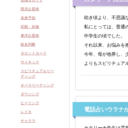
霊感タロット
西洋占星術
幼き頃より、不思議
未来予知
私にとっては、普通
祈願・祈祷
東洋占星術
中学生の頃でした。
姓名判断
それ以来、お悩みを
タロットカード
今年、母が他界し、
サイキック
よりもスピリチュア
スピリチュアルリー
ディング
オーラリーディング
ダウジング
ヒーリング
電話占いウラナ
レイキ
チャクラ
カタリーナ先生は霊