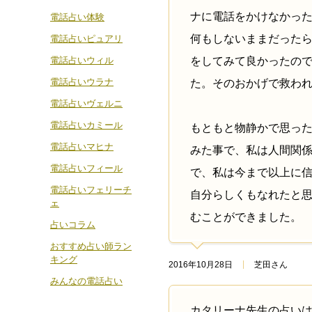
ナに電話をかけなかっ
電話占い体験
何もしないままだった
電話占いピュアリ
電話占いウィル
をしてみて良かったの
電話占いウラナ
た。そのおかげで救わ
電話占いヴェルニ
電話占いカミール
もともと物静かで思っ
電話占いマヒナ
みた事で、私は人間関
電話占いフィール
で、私は今まで以上に
電話占いフェリーチ
自分らしくもなれたと
ェ
むことができました。
占いコラム
おすすめ占い師ラン
キング
2016年10月28日
芝田さん
みんなの電話占い
カタリーナ先生の占い