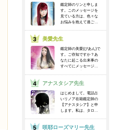
鑑定師のリンと申しま
す。このメッセージを
見ている方は、色々な
お悩みを抱えて過ごし
ていると思います。
人...
美愛先生
鑑定師の美愛(びあん)で
す。ご存知ですか？あ
なたに起こる出来事の
すべてにメッセージと
チャンスが含まれ...
アナスタシア先生
はじめまして。電話占
いリノア在籍鑑定師の
【アナスタシア】と申
します。私は、タロッ
トを得意としてお
り、...
咲耶ローズマリー先生