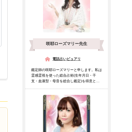
咲耶ローズマリー先生
電話占いピュアリ
鑑定師の咲耶ローズマリーと申します。私は
霊感霊視を使った総合占術(生年月日・干
支・血液型・母音を総合し鑑定)を得意とし
ております。霊感霊視の...