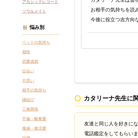
アカシックレコード
お相手の気持ちを読
ソウルメイト
今後に役立つ吉方向
悩み別
ペットの気持ち
相性
恋愛成就
出会い
片思い
相手の気持ち
カタリーナ先生に
縁結び
三角関係
不倫・略奪愛
友達と同じ人を好きに
復縁・復活愛
電話鑑定をしてもらい
結婚