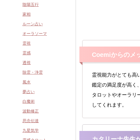
陰陽五行
家相
ルーン占い
オーラソーマ
霊視
霊感
Coemiからのメ
透視
除霊・浄霊
霊視能力がとても高
風水
鑑定の満足度が高く
夢占い
タロットやオーラリ
白魔術
してくれます。
波動修正
思念伝達
九星気学
カタリーナ先生