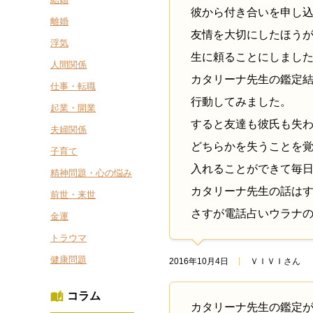
彼から付き合いを申し
離婚
友情を大切にしたほう
浮気
生に頼ることにしまし
人間関係
カタリーナ先生の鑑定
仕事・転職
行動してみました。
起業・開業
すると友達も彼氏も失
夫婦関係
どちらかを失うことを
子育て
入れることができて毎
精神問題・心の悩み
カタリーナ先生の話は
前世・来世
さすが電話占いウラナ
金運
トラウマ
健康問題
2016年10月4日
ＶＩＶＩさん
コラム
カタリーナ先生の鑑定