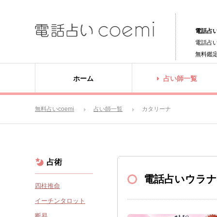
電話占い
電話占
無料鑑
ホーム
占い師一覧
無料占いcoemi
占い師一覧
カタリーナ
占術
電話占いウラナ
四柱推命
イーチンタロット
断易