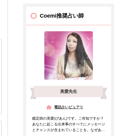
Coemi推奨占い師
美愛先生
電話占いピュアリ
鑑定師の美愛(びあん)です。ご存知ですか？
あなたに起こる出来事のすべてにメッセージ
とチャンスが含まれていることを。なぜあの
人と出会ったのか、...