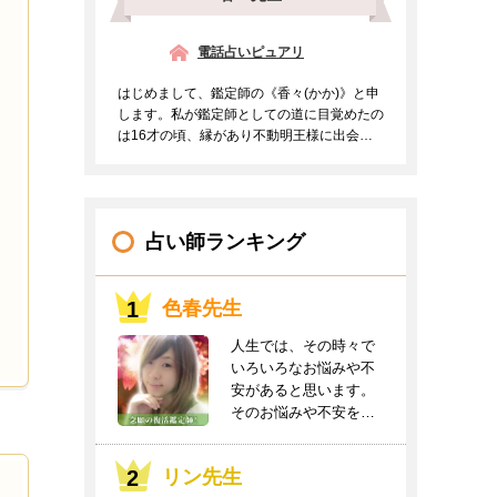
電話占いピュアリ
はじめまして、鑑定師の《香々(かか)》と申
します。私が鑑定師としての道に目覚めたの
は16才の頃、縁があり不動明王様に出会う
事ができご支持を頂...
占い師ランキング
色春先生
人生では、その時々で
いろいろなお悩みや不
安があると思います。
そのお悩みや不安をお
聞かせください。良
き...
リン先生