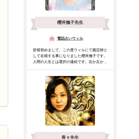
櫻井撫子先生
電話占いウィル
皆様初めまして、この度ウィルにて鑑定師と
して在籍する事になりました櫻井撫子です。
人間の人生とは選択の連続です。右か左か進
むべき道をもしも迷わ...
香々先生