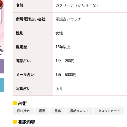
名前
カタリーナ（かたりーな）
所属電話占い会社
電話占いウラナ
性別
女性
鑑定歴
15年以上
電話占い
1分 260円
メール占い
1通 5000円
写真占い
あり
占術
四柱推命
霊視
霊感
霊感タロット
タロットカード
相談内容