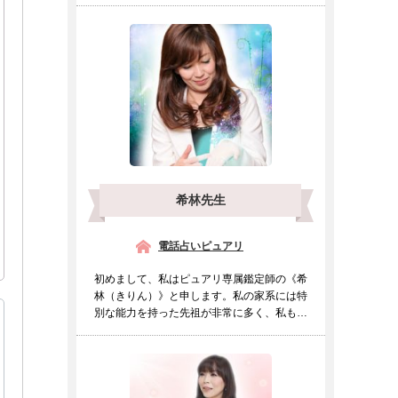
希林先生
電話占いピュアリ
初めまして、私はピュアリ専属鑑定師の《希
林（きりん）》と申します。私の家系には特
別な能力を持った先祖が非常に多く、私も幼
い頃より他の人とは違...